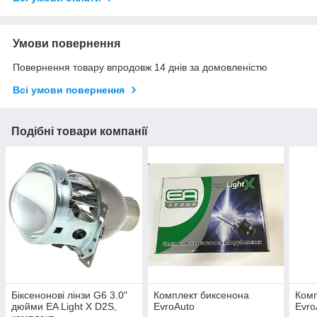
Умови повернення
Повернення товару впродовж 14 днів за домовленістю
Всі умови повернення
Подібні товари компанії
Біксенонові лінзи G6 3.0"
Комплект биксенона
Комп
дюйми EA Light X D2S,
EvroAuto
Evro