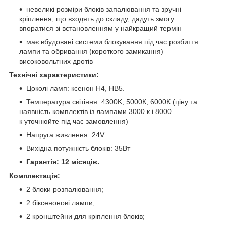
невеликі розміри блоків запалювання та зручні
кріплення, що входять до складу, дадуть змогу
впоратися зі встановленням у найкращий термін
має вбудовані системи блокування під час розбиття
лампи та обривання (короткого замикання)
високовольтних дротів
Технічні характеристики:
Цоколі ламп: ксенон
H4, НВ5.
Температура світіння: 4300K, 5000К, 6000К (ціну та
наявність комплектів із лампами 3000 к і 8000
к уточнюйте під час замовлення)
Напруга живлення: 24V
Вихідна потужність блоків: 35Bт
Гарантія: 12 місяців.
Комплектація:
2 блоки розпалювання;
2 біксенонові лампи;
2 кронштейни для кріплення блоків;