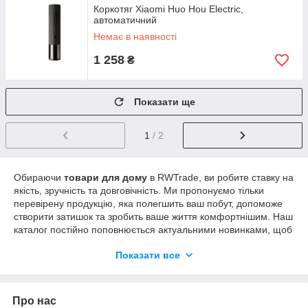
Коркотяг Xiaomi Huo Hou Electric,
автоматичний
Немає в наявності
1 258
₴
Показати ще
1
/ 2
Обираючи
товари для дому
в RWTrade, ви робите ставку на
якість, зручність та довговічність. Ми пропонуємо тільки
перевірену продукцію, яка полегшить ваш побут, допоможе
створити затишок та зробить ваше життя комфортнішим. Наш
каталог постійно поповнюється актуальними новинками, щоб
ви завжди могли знайти щось особливе.
Показати все
Облаштуйте свій дім, перетворіть сад та зробіть міське життя
ще приємнішим. Вивчіть повний асортимент товарів для
дому, саду та городу
на RWTrade та втілюйте свої ідеї в
Про нас
реальність!