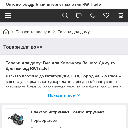
Оптово-роздрібний інтернет-магазин RW Trade
Товари та послуги
Товари для дому
Товари для дому
Товари для дому: Все для Комфорту Вашого Дому та
Ділянки від RWTrade!
Ласкаво просимо до категорії
Дім, Сад, Город
на RWTrade –
вашого універсального джерела товарів для облаштування
затишного будинку, доглянутого саду та комфортного життя в
місті! Тут зібрані практичні та функціональні рішення, які
Показати все
допоможуть вам створити ідеальний простір навколо себе.
У нашому обширному асортименті ви знайдете все для
дому
:
товари для кухні та ванної
,
освітлення
,
системи
Електроінструмент і бензоінтрумент
зберігання
,
пристрої для прибирання
,
кліматичну
Перфоратори
техніку
. Для
саду та городу
представлені
садовий
інструмент
,
системи поливу
,
обладнання для догляду за