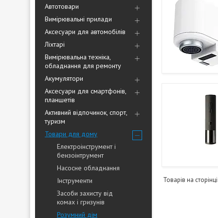
Автотовари
Вимірювальні прилади
Аксесуари для автомобілів
Ліхтарі
Вимірювальна техніка,
обладнання для ремонту
Акумулятори
Аксесуари для смартфонів,
планшетів
Активний відпочинок, спорт,
туризм
Товари для дому
Електроінструмент і
бензоінтрумент
Насосне обладнання
Інструменти
Засоби захисту від
комах і гризунів
Розумний дім