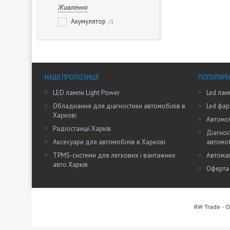
Живлення
Акумулятор
1
НАШІ ПРОПОЗИЦІЇ
ПОПУЛЯРН
LED лампи Light Power
Led лам
Обладнання для діагностики автомобілів в
Led фар
Харкові
Автомоб
Радіостанції Харків
Діагнос
Аксесуари для автомобілів в Харкові
автомо
TPMS-системи для легкових і вантажних
Автомаг
авто Харків
Оферта