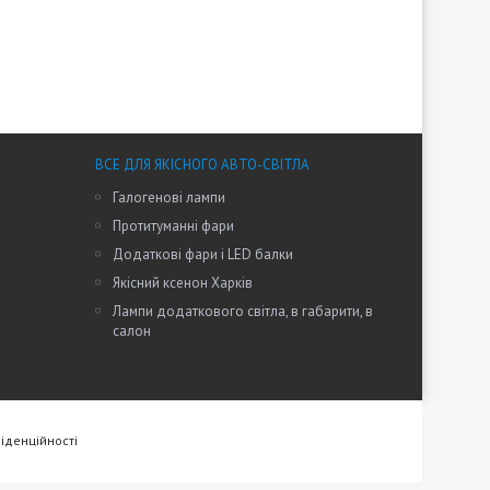
ВСЕ ДЛЯ ЯКІСНОГО АВТО-СВІТЛА
Галогенові лампи
Протитуманні фари
Додаткові фари і LED балки
Якісний ксенон Харків
Лампи додаткового світла, в габарити, в
салон
іденційності