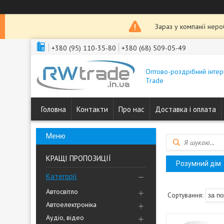
Зараз у компанії нер
+380 (95) 110-35-80
+380 (68) 509-05-49
Оптово-роздрібний інтер
Trade
Головна
Контакти
Про нас
Доставка і оплата
КРАЩІ ПРОПОЗИЦІЇ
Розумний дім
Категорії
Автосвітло
Автоелектроніка
Аудіо, відео