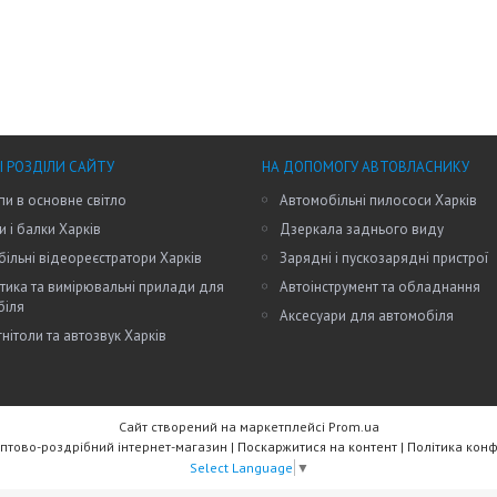
І РОЗДІЛИ САЙТУ
НА ДОПОМОГУ АВТОВЛАСНИКУ
пи в основне світло
Автомобільні пилососи Харків
и і балки Харків
Дзеркала заднього виду
ільні відеореєстратори Харків
Зарядні і пускозарядні пристрої
тика та вимірювальні прилади для
Автоінструмент та обладнання
біля
Аксесуари для автомобіля
нітоли та автозвук Харків
Сайт створений на маркетплейсі
Prom.ua
RW Trade - Оптово-роздрібний інтернет-магазин |
Поскаржитися на контент
|
Політика конф
Select Language
▼