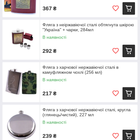
367
₴
Фляга з неіржавіючої сталі обтягнута шкірою
"Україна" + чарки, 284мл
В наявності
292
₴
Фляга з харчової нержавіючої сталі в
камуфляжном чохлі (256 мл)
В наявності
217
₴
Фляга з харчової нержавіючої сталі, кругла
(глянець/чистий), 227 мл
В наявності
239
₴