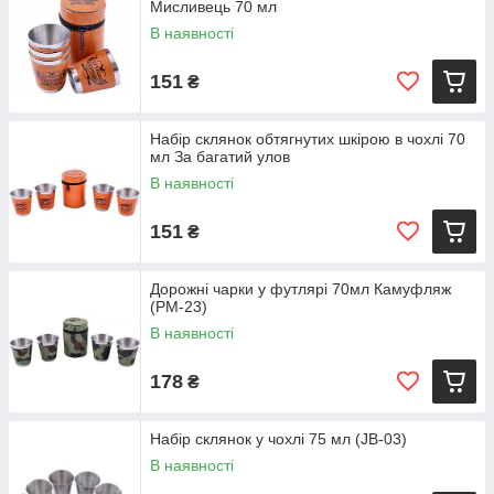
Мисливець 70 мл
В наявності
151
₴
Набір склянок обтягнутих шкірою в чохлі 70
мл За багатий улов
В наявності
151
₴
Дорожні чарки у футлярі 70мл Камуфляж
(PM-23)
В наявності
178
₴
Набір склянок у чохлі 75 мл (JB-03)
В наявності