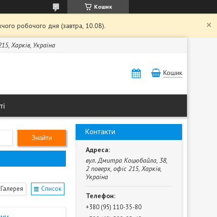
Кошик
чого робочого дня (завтра, 10.08).
15, Харків, Україна
Кошик
ті
Контакти
Знайти
вул. Дмитра Коцюбайла, 38,
2 поверх, офіс 215, Харків,
Україна
Галерея
Список
+380 (95) 110-35-80
ами