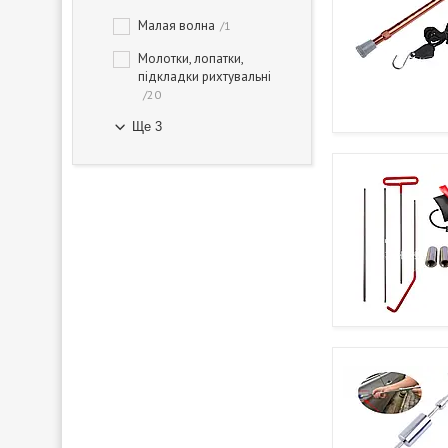
Малая волна
1
Молотки, лопатки,
підкладки рихтувальні
20
Ще 3