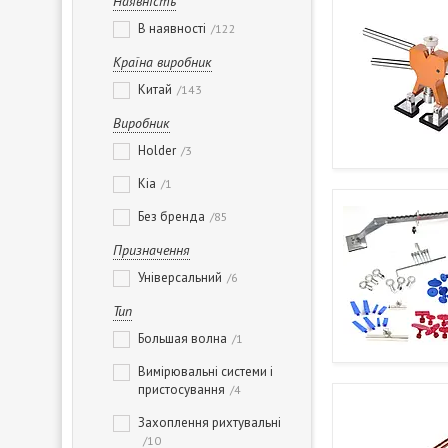
Наявність
В наявності
122
Країна виробник
Китай
143
Виробник
Holder
3
Kia
1
Без бренда
85
Призначення
Універсальний
6
Тип
Большая волна
1
Вимірювальні системи і
пристосування
4
Захоплення рихтувальні
10