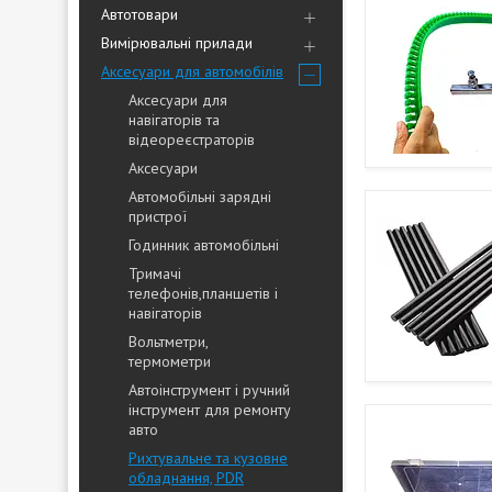
Автотовари
Вимірювальні прилади
Аксесуари для автомобілів
Аксесуари для
навігаторів та
відеореєстраторів
Аксесуари
Автомобільні зарядні
пристрої
Годинник автомобільні
Тримачі
телефонів,планшетів і
навігаторів
Вольтметри,
термометри
Автоінструмент і ручний
інструмент для ремонту
авто
Рихтувальне та кузовне
обладнання, PDR