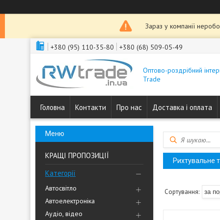
Зараз у компанії неробо
+380 (95) 110-35-80
+380 (68) 509-05-49
Оптово-роздрібний інтер
Trade
Головна
Контакти
Про нас
Доставка і оплата
КРАЩІ ПРОПОЗИЦІЇ
Рихтувальне т
Категорії
Автосвітло
Автоелектроніка
Аудіо, відео