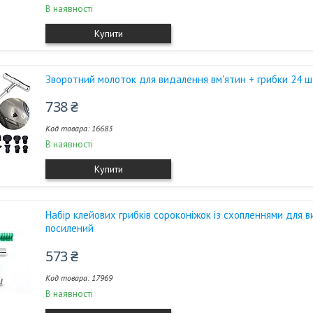
В наявності
Купити
Зворотний молоток для видалення вм'ятин + грибки 24 ш
738 ₴
16683
В наявності
Купити
Набір клейових грибків сороконіжок із схопленнями для в
посилений
573 ₴
17969
В наявності