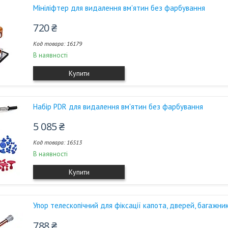
Мініліфтер для видалення вм'ятин без фарбування
720 ₴
16179
В наявності
Купити
Набір PDR для видалення вм'ятин без фарбування
5 085 ₴
16513
В наявності
Купити
Упор телескопічний для фіксації капота, дверей, багажни
788 ₴