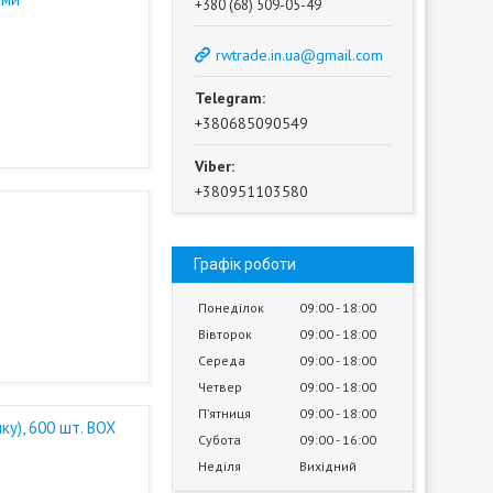
+380 (68) 509-05-49
rwtrade.in.ua@gmail.com
+380685090549
+380951103580
Графік роботи
Понеділок
09:00
18:00
Вівторок
09:00
18:00
Середа
09:00
18:00
Четвер
09:00
18:00
Пʼятниця
09:00
18:00
у), 600 шт. BOX
Субота
09:00
16:00
Неділя
Вихідний