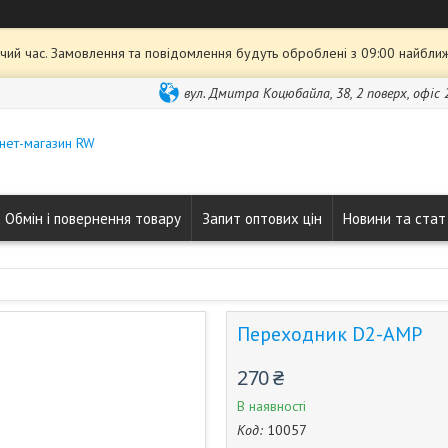
чий час. Замовлення та повідомлення будуть оброблені з 09:00 найближ
вул. Дмитра Коцюбайла, 38, 2 поверх, офіс 2
нет-магазин RW
Обмін і повернення товару
Запит оптових цін
Новини та стат
Переходник D2-AMP
270 ₴
В наявності
Код:
10057