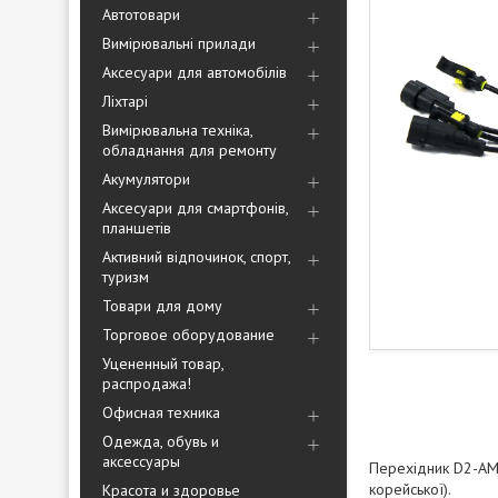
Автотовари
Вимірювальні прилади
Аксесуари для автомобілів
Ліхтарі
Вимірювальна техніка,
обладнання для ремонту
Акумулятори
Аксесуари для смартфонів,
планшетів
Активний відпочинок, спорт,
туризм
Товари для дому
Торговое оборудование
Уцененный товар,
распродажа!
Офисная техника
Одежда, обувь и
аксессуары
Перехідник D2-AMP
корейської).
Красота и здоровье