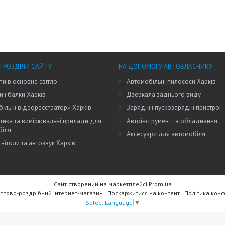
І РОЗДІЛИ САЙТУ
НА ДОПОМОГУ АВТОВЛАСНИКУ
пи в основне світло
Автомобільні пилососи Харків
и і балки Харків
Дзеркала заднього виду
ільні відеореєстратори Харків
Зарядні і пускозарядні пристрої
тика та вимірювальні прилади для
Автоінструмент та обладнання
біля
Аксесуари для автомобіля
нітоли та автозвук Харків
Сайт створений на маркетплейсі
Prom.ua
RW Trade - Оптово-роздрібний інтернет-магазин |
Поскаржитися на контент
|
Політика конф
Select Language
▼