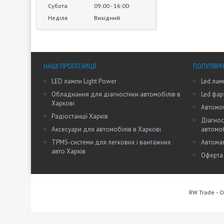
Субота
09:00
16:00
Неділя
Вихідний
НАШІ ПРОПОЗИЦІЇ
ПОПУЛЯРН
LED лампи Light Power
Led лам
Обладнання для діагностики автомобілів в
Led фар
Харкові
Автомоб
Радіостанції Харків
Діагнос
Аксесуари для автомобілів в Харкові
автомо
TPMS-системи для легкових і вантажних
Автомаг
авто Харків
Оферта