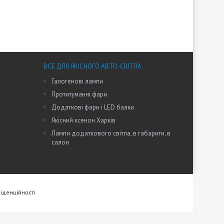
ВСЕ ДЛЯ ЯКІСНОГО АВТО-СВІТЛА
Галогенові лампи
Протитуманні фари
Додаткові фари і LED балки
Якісний ксенон Харків
Лампи додаткового світла, в габарити, в
салон
іденційності