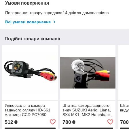
Умови повернення
Повернення товару впродовж 14 днів за домовленістю
Всі умови повернення
Подібні товари компанії
Універсальна камера
Штатна камера заднього
Штат
заднього огляду HD-661
виду SUZUKI Aerio, Liana,
виду
матриця CCD PC7080
SX4 MK1, MK2 Hatchback,
Grand Vitara, S-Cross, Alto
512
780
780
₴
₴