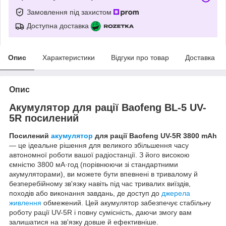
Замовлення під захистом
Доступна доставка
Опис
Характеристики
Відгуки про товар
Доставка
Опис
Акумулятор для рації Baofeng BL-5 UV-
5R посилений
Посилений
акумулятор
для рації Baofeng UV-5R 3800 mAh
— це ідеальне рішення для великого збільшення часу
автономної роботи вашої радіостанції. З його високою
ємністю 3800 мА·год (порівнюючи зі стандартними
акумуляторами), ви можете бути впевнені в тривалому й
безперебійному зв'язку навіть під час тривалих виїздів,
походів або виконання завдань, де доступ до
джерела
живлення
обмежений. Цей акумулятор забезпечує стабільну
роботу рації UV-5R і повну сумісність, даючи змогу вам
залишатися на зв'язку довше й ефективніше.