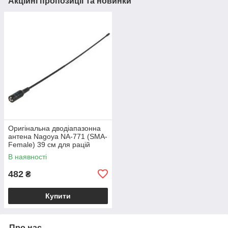
Акційні пропозиції та новинки
Оригінальна дводіапазонна
антена Nagoya NA-771 (SMA-
Female) 39 см для рацій
Baofeng, Quansheng та інших
В наявності
482
₴
Купити
Про нас