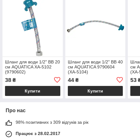
Шланг для води 1/2" ВВ 20
Шланг для води 1/2" ВВ 40
Шлан
см AQUATICA XA-5102
см AQUATICA 9790604
см 
(9790602)
(XA-5104)
(XA-
38
44
53
₴
₴
Купити
Купити
Про нас
98% позитивних з 309 відгуків за рік
Працює з 28.02.2017