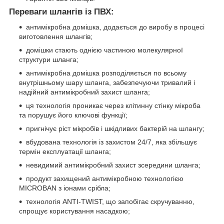
Переваги шлангів із ПВХ:
антимікробна домішка, додається до виробу в процесі
виготовлення шлангів;
домішки стають однією частиною молекулярної
структури шланга;
антимікробна домішка розподіляється по всьому
внутрішньому шару шланга, забезпечуючи тривалий і
надійний антимікробний захист шланга;
ця технологія проникає через клітинну стінку мікроба
та порушує його ключові функції;
пригнічує ріст мікробів і шкідливих бактерій на шлангу;
вбудована технологія із захистом 24/7, яка збільшує
термін експлуатації шланга;
невидимий антимікробний захист зсередини шланга;
продукт захищений антимікробною технологією
MICROBAN з іонами срібла;
технологія ANTI-TWIST, що запобігає скручуванню,
спрощує користування насадкою;