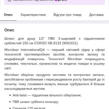
Опис
Характеристики
Відгуки про товар
Доставка
Опис
Шланг для душу 1/2" ПВХ 3-шаровий з підшипником
сріблястий 150 см CORSO XB-0133 (9691611)
Microban InternationalQd — перший світовий лідер у сфері
технологій протимікробних засобів, контролю запаху та
модифікацій поверхонь. Технології Microban покращують
споживчі, текстильні, промислові та медичні товари в усьому
світі.
Microban зберігає продукти чистими та контролює запахи,
запобігаючи проблемам і перешкоджаючи росту бактерій до їх
початку, тому споживачі можуть менше турбуватися й більше
насолоджуватися життям.
Anti-twist — підшипник вільного обертання;
ПВХ шланг срібного кольору;
Гарантія 120 місяців.