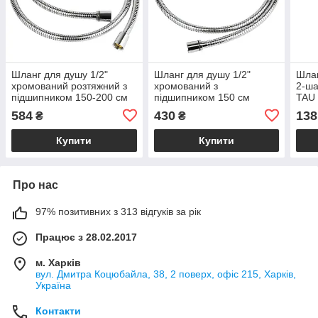
Шланг для душу 1/2"
Шланг для душу 1/2"
Шлан
хромований розтяжний з
хромований з
2-ша
підшипником 150-200 см
підшипником 150 см
TAU 
CORSO XB-4113
CORSO XB-4133
584
430
138
₴
₴
(9691910)
(9691911)
Купити
Купити
Про нас
97% позитивних з 313 відгуків за рік
Працює з 28.02.2017
м. Харків
вул. Дмитра Коцюбайла, 38, 2 поверх, офіс 215, Харків,
Україна
Контакти