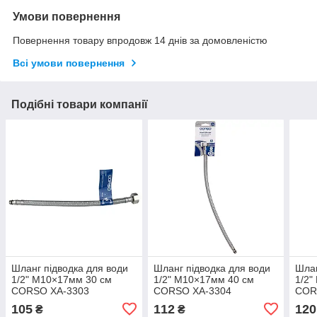
Умови повернення
Повернення товару впродовж 14 днів за домовленістю
Всі умови повернення
Подібні товари компанії
Шланг підводка для води
Шланг підводка для води
Шлан
1/2" М10×17мм 30 см
1/2" М10×17мм 40 см
1/2"
CORSO XA-3303
CORSO XA-3304
COR
(9690643)
(9690644)
(969
105
112
120
₴
₴