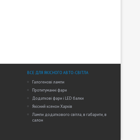
ВСЕ ДЛЯ ЯКІСНОГО АВТО-СВІТЛА
Галогенові лампи
Протитуманні фари
Додаткові фари і LED балки
Якісний ксенон Харків
Лампи додаткового світла, в габарити, в
салон