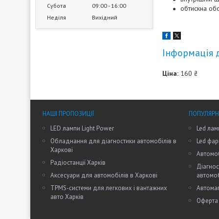
Субота
09:00
16:00
обтискна об
Неділя
Вихідний
Інформація 
Ціна:
160 ₴
НАШІ ПРОПОЗИЦІЇ
ПОПУЛЯРН
LED лампи Light Power
Led лам
Обладнання для діагностики автомобілів в
Led фар
Харкові
Автомоб
Радіостанції Харків
Діагнос
Аксесуари для автомобілів в Харкові
автомо
TPMS-системи для легкових і вантажних
Автомаг
авто Харків
Оферта