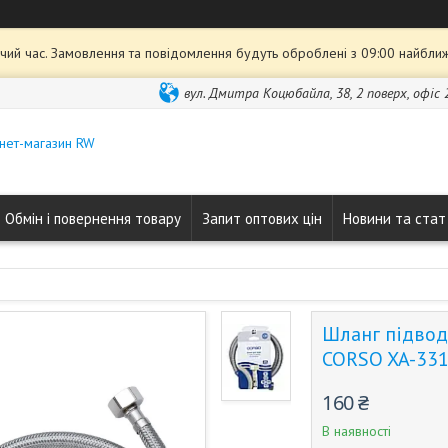
чий час. Замовлення та повідомлення будуть оброблені з 09:00 найближ
вул. Дмитра Коцюбайла, 38, 2 поверх, офіс 2
нет-магазин RW
Обмін і повернення товару
Запит оптових цін
Новини та стат
Шланг підвод
CORSO XA-331
160 ₴
В наявності