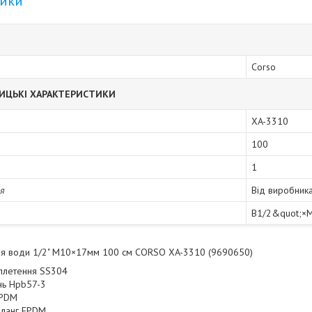
тики
Corso
ИЦЬКІ ХАРАКТЕРИСТИКИ
XA-3310
100
1
ія
Від виробник
B1/2&quot;×
ля води 1/2" М10×17мм 100 см CORSO XA-3310 (9690650)
плетення SS304
унь Hpb57-3
EPDM
шланг EPDM