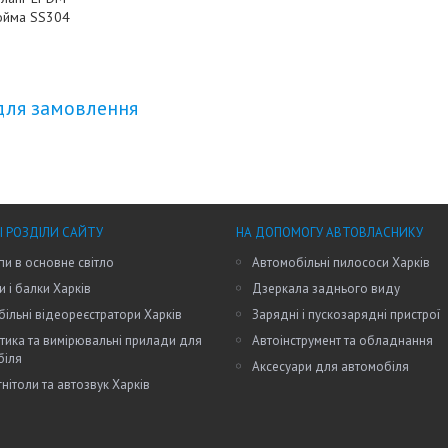
ойма SS304
для замовлення
І РОЗДІЛИ САЙТУ
НА ДОПОМОГУ АВТОВЛАСНИКУ
пи в основне світло
Автомобільні пилососи Харків
и і балки Харків
Дзеркала заднього виду
ільні відеореєстратори Харків
Зарядні і пускозарядні пристрої
тика та вимірювальні прилади для
Автоінструмент та обладнання
біля
Аксесуари для автомобіля
нітоли та автозвук Харків