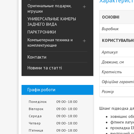
Характерис
Оригинальные подарки,
игрушки
ОСНОВНІ
УНИВЕРСАЛЬНЫЕ КАМЕРЫ
ЗАДНЕГО ВИДА
Виробник
ПАРКТРОНИКИ
Компьютерная техника и
КОРИСТУВАЛЬН
комплектующие
Артикул
Контакти
Довжина, см
Новини та статті
Кратність
Офіційна гарант
Графік роботи
Розмір
Понеділок
09:00
18:00
Шланг підводка д
Вівторок
09:00
18:00
Середа
09:00
18:00
зовнішнє об
фітинги лат
Четвер
09:00
18:00
прокладка 
Пʼятниця
09:00
18:00
внутрішній 