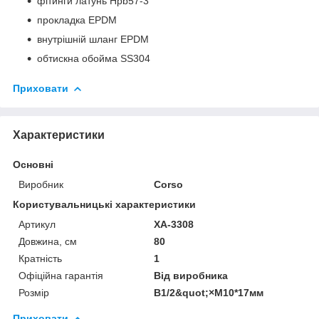
фітинги латунь Hpb57-3
прокладка EPDM
внутрішній шланг EPDM
обтискна обойма SS304
Приховати
Характеристики
Основні
Виробник
Corso
Користувальницькі характеристики
Артикул
XA-3308
Довжина, см
80
Кратність
1
Офіційна гарантія
Від виробника
Розмір
B1/2&quot;×М10*17мм
Приховати