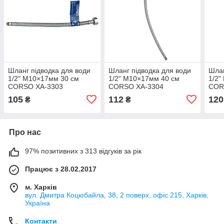
Шланг підводка для води
Шланг підводка для води
Шлан
1/2" М10×17мм 30 см
1/2" М10×17мм 40 см
1/2"
CORSO XA-3303
CORSO XA-3304
COR
(9690643)
(9690644)
(969
105
112
120
₴
₴
Про нас
97% позитивних з 313 відгуків за рік
Працює з 28.02.2017
м. Харків
вул. Дмитра Коцюбайла, 38, 2 поверх, офіс 215, Харків,
Україна
Контакти