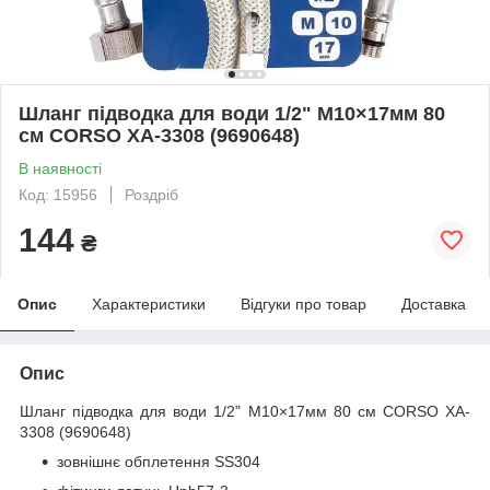
Шланг підводка для води 1/2" М10×17мм 80
см CORSO XA-3308 (9690648)
В наявності
Код: 15956
Роздріб
144
₴
Опис
Характеристики
Відгуки про товар
Доставка
Опис
Шланг підводка для води 1/2" М10×17мм 80 см CORSO XA-
3308 (9690648)
зовнішнє обплетення SS304