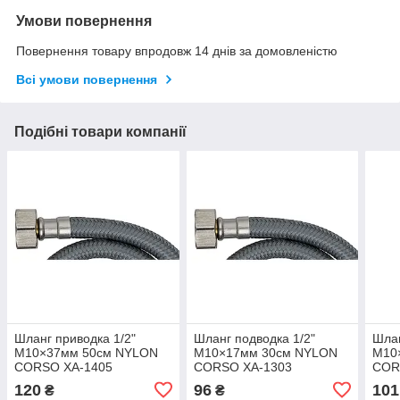
Умови повернення
Повернення товару впродовж 14 днів за домовленістю
Всі умови повернення
Подібні товари компанії
Шланг приводка 1/2"
Шланг подводка 1/2"
Шлан
М10×37мм 50см NYLON
М10×17мм 30см NYLON
М10
CORSO XA-1405
CORSO XA-1303
COR
(9690165)
(9690143)
(969
120
96
101
₴
₴