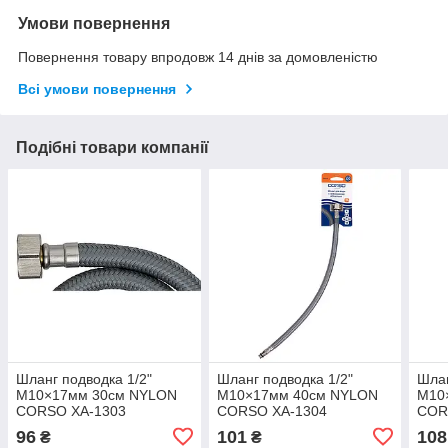
Умови повернення
Повернення товару впродовж 14 днів за домовленістю
Всі умови повернення
Подібні товари компанії
Шланг подводка 1/2"
Шланг подводка 1/2"
Шлан
М10×17мм 30см NYLON
М10×17мм 40см NYLON
М10
CORSO XA-1303
CORSO XA-1304
COR
(9690143)
(9690144)
(969
96
101
108
₴
₴