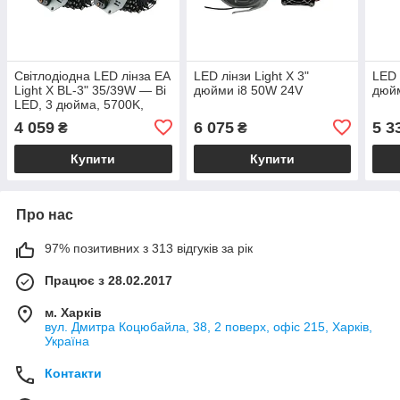
Світлодіодна LED лінза EA
LED лінзи Light X 3"
LED 
Light X BL-3" 35/39W — Bi
дюйми i8 50W 24V
дюй
LED, 3 дюйма, 5700K,
CSP, комплект 2 шт
4 059
6 075
5 3
₴
₴
Купити
Купити
Про нас
97% позитивних з 313 відгуків за рік
Працює з 28.02.2017
м. Харків
вул. Дмитра Коцюбайла, 38, 2 поверх, офіс 215, Харків,
Україна
Контакти