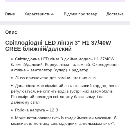
Опис
Характеристики
Відгуки про товар
Доставка
Опис
Світлодіодні LED лінзи 3" Н1 37/40W
CREE ближній/далекий
Світлодіодна LED лінза 3 дюйми модель Н1 37/40W
ближній/далекий. Корпус лінзи - алюміній. Охолодження
активне – вентилятор (кулер) + радіатор.
Лінза призначена для заміни штатних лінз.
Дана лінза має відмінний світлотіньовий кордон, легко
регулюється, не сліпить водіїв зустрічних автомобілів.
Рівномірний розподіл світла як у ближньому, і на
далекому світлі.
Робоча напруга – 12 В
Може встановлюватись із тридюймовими масками. Є
можливість монтажу світлодіодних "ангельських вічок".