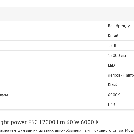
Без бренду
Китай
я
12 В
12000 лм
LED
Легковий авт
Білий
тура
6000K
H13
ight power F5C 12000 Lm 60 W 6000 K
изначені для заміни штатних автомобільних ламп головного світла. Мо