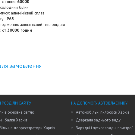
світіння:
6000K
: холодний білий
пусу: алюмінієвий сплав
ту:
IP65
лодження: алюмінієвий тепловідвід
: от
30000 годин
для замовлення
І РОЗДІЛИ САЙТУ
НА ДОПОМОГУ АВТОВЛАСНИКУ
пи в основне світло
Автомобільні пилососи Харків
и і балки Харків
Дзеркала заднього виду
ільні відеореєстратори Харків
Зарядні і пускозарядні пристрої