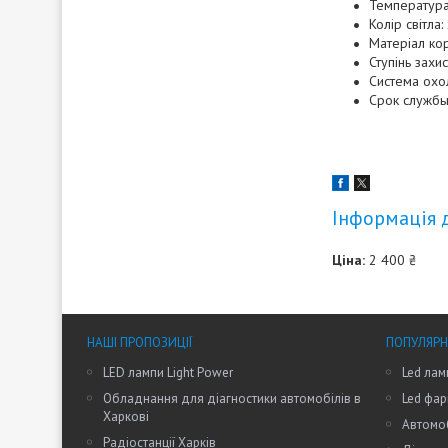
Температура 
Колір світла
Матеріал кор
Ступінь захис
Система охо
Срок службы
Інформація 
Ціна:
2 400 ₴
НАШІ ПРОПОЗИЦІЇ
ПОПУЛЯРН
LED лампи Light Power
Led лам
Обладнання для діагностики автомобілів в
Led фар
Харкові
Автомоб
Радіостанції Харків