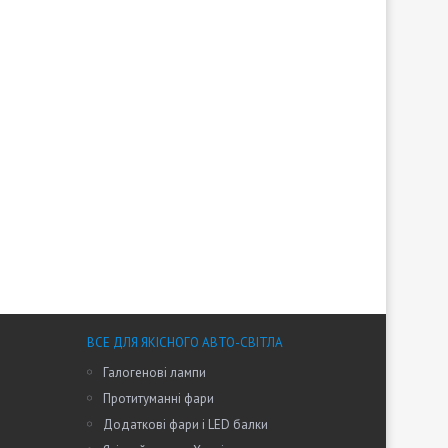
ВСЕ ДЛЯ ЯКІСНОГО АВТО-СВІТЛА
Галогенові лампи
Протитуманні фари
Додаткові фари і LED балки