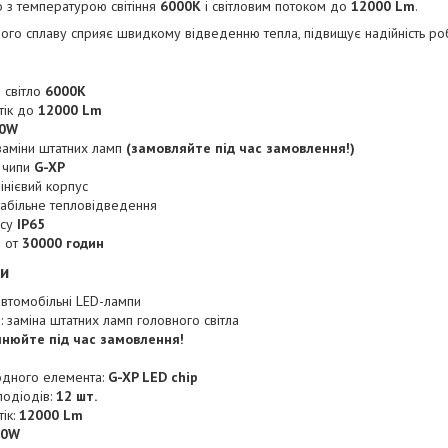
о з температурою світіння
6000K
і світловим потоком до
12000 Lm
.
вого сплаву сприяє швидкому відведенню тепла, підвищує надійність ро
 світло
6000K
тік до
12000 Lm
0W
заміни штатних ламп
(замовляйте під час замовлення!)
і чипи
G-XP
інієвий корпус
табільне тепловідведення
усу
IP65
ы от
30000 годин
ки
автомобільні LED-лампи
 заміна штатних ламп головного світла
чнюйте під час замовлення!
іодного елемента:
G-XP LED chip
тлодіодів:
12 шт.
тік:
12000 Lm
60W