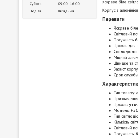
яскраве біле світл
Субота
09:00
16:00
Корпус з алюмініє
Неділя
Вихідний
Переваги
Яскраве біле
Світловий по
Потужність
6
Цоколь для 
Світлодіодн
Міцний алюм
Швидке та с
Захист корп
Срок служб
Характеристи
Тип товару: 
Призначення:
Цоколь:
уто
Модель:
F5C
Тип світлод
Кількість сві
Світловий по
Потужність: