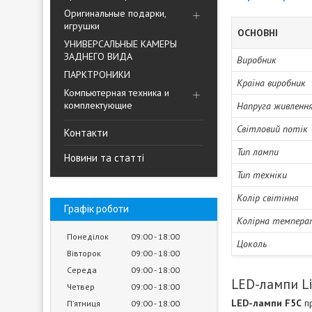
Оригинальные подарки,
игрушки
ОСНОВНІ
УНИВЕРСАЛЬНЫЕ КАМЕРЫ
ЗАДНЕГО ВИДА
Виробник
ПАРКТРОНИКИ
Країна виробник
Компьютерная техника и
комплектующие
Напруга живленн
Світловий потік
Контакти
Тип лампи
Новини та статті
Тип техніки
Колір світіння
Графік роботи
Колірна темпера
Понеділок
09:00
18:00
Цоколь
Вівторок
09:00
18:00
Середа
09:00
18:00
LED-лампи L
Четвер
09:00
18:00
LED-лампи F5C
пр
Пʼятниця
09:00
18:00