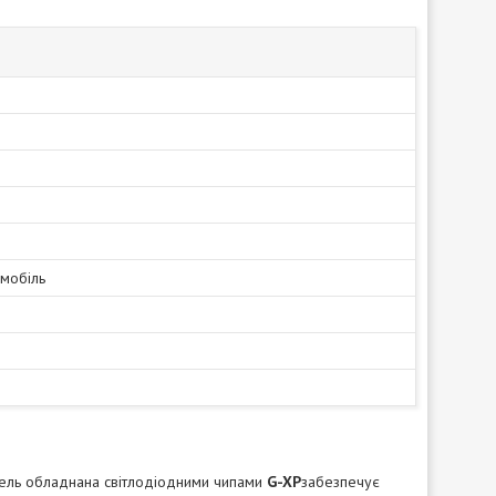
омобіль
дель обладнана світлодіодними чипами
G-XP
забезпечує