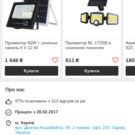
Прожектор 60W + сонячна
Прожектор BL-1725B із
Акум
панель 6 V 12 W
сонячною панеллю
022
1 646
611
180
₴
₴
Купити
Купити
Про нас
97% позитивних з 313 відгуків за рік
Працює з 28.02.2017
м. Харків
вул. Дмитра Коцюбайла, 38, 2 поверх, офіс 215, Харків,
Україна