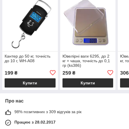
Кантер до 50 кг, точність
Ювелірні ваги 6295, до 2
Ювел
до 10 г, WH-A08
кг + чаша, точність до 0,1
кг, т
гр (ks386)
199
259
306
₴
₴
Купити
Купити
Про нас
98% позитивних з 309 відгуків за рік
Працює з 28.02.2017