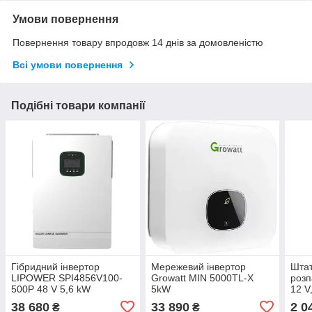
Умови повернення
Повернення товару впродовж 14 днів за домовленістю
Всі умови повернення
Подібні товари компанії
Гібридний інвертор
Мережевий інвертор
Штат
LIPOWER SPI4856V100-
Growatt MIN 5000TL-X
роз
500P 48 V 5,6 kW
5kW
12 V
Chry
38 680
33 890
2 0
₴
₴
Merc