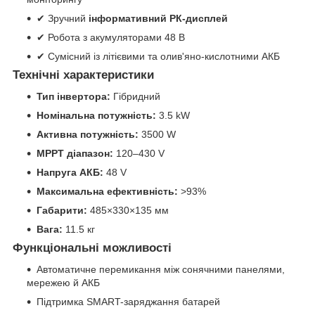
✔ Зручний
інформативний РК-дисплей
✔ Робота з акумуляторами 48 В
✔ Сумісний із літієвими та олив'яно-кислотними АКБ
Технічні характеристики
Тип інвертора:
Гібридний
Номінальна потужність:
3.5 kW
Активна потужність:
3500 W
MPPT діапазон:
120–430 V
Напруга АКБ:
48 V
Максимальна ефективність:
>93%
Габарити:
485×330×135 мм
Вага:
11.5 кг
Функціональні можливості
Автоматичне перемикання між сонячними панелями,
мережею й АКБ
Підтримка SMART-заряджання батарей