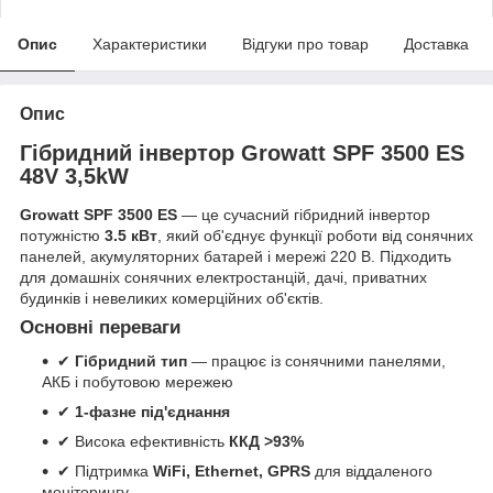
Опис
Характеристики
Відгуки про товар
Доставка
Опис
Гібридний інвертор Growatt SPF 3500 ES
48V 3,5kW
Growatt SPF 3500 ES
— це сучасний гібридний інвертор
потужністю
3.5 кВт
, який об'єднує функції роботи від сонячних
панелей, акумуляторних батарей і мережі 220 В. Підходить
для домашніх сонячних електростанцій, дачі, приватних
будинків і невеликих комерційних об'єктів.
Основні переваги
✔
Гібридний тип
— працює із сонячними панелями,
АКБ і побутовою мережею
✔
1-фазне під'єднання
✔ Висока ефективність
ККД >93%
✔ Підтримка
WiFi, Ethernet, GPRS
для віддаленого
моніторингу