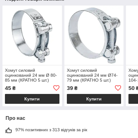
Хомут силовий
Хомут силовий
Хому
оцинкований 24 мм Ø 80-
оцинкований 24 мм Ø74-
оцин
85 мм (КРАТНО 5 шт.)
79 мм (КРАТНО 5 шт.)
104-
SIGMA (2509241)
SIGMA (2509221)
шт.)
45
39
50
₴
₴
Купити
Купити
Про нас
97% позитивних з 313 відгуків за рік