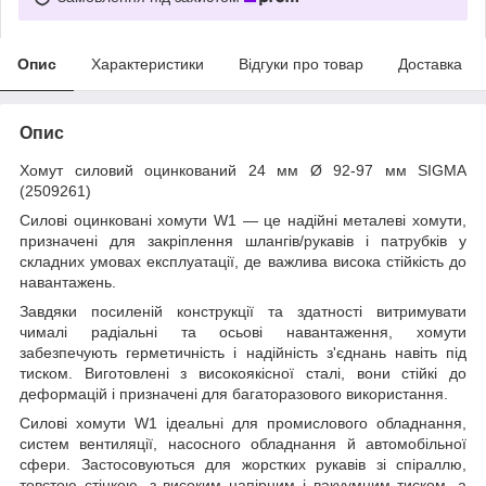
Опис
Характеристики
Відгуки про товар
Доставка
Опис
Хомут силовий оцинкований 24 мм Ø 92-97 мм SIGMA
(2509261)
Силові оцинковані хомути W1 — це надійні металеві хомути,
призначені для закріплення шлангів/рукавів і патрубків у
складних умовах експлуатації, де важлива висока стійкість до
навантажень.
Завдяки посиленій конструкції та здатності витримувати
чималі радіальні та осьові навантаження, хомути
забезпечують герметичність і надійність з'єднань навіть під
тиском. Виготовлені з високоякісної сталі, вони стійкі до
деформацій і призначені для багаторазового використання.
Силові хомути W1 ідеальні для промислового обладнання,
систем вентиляції, насосного обладнання й автомобільної
сфери. Застосовуються для жорстких рукавів зі спіраллю,
товстою стінкою, з високим напірним і вакуумним тиском, а