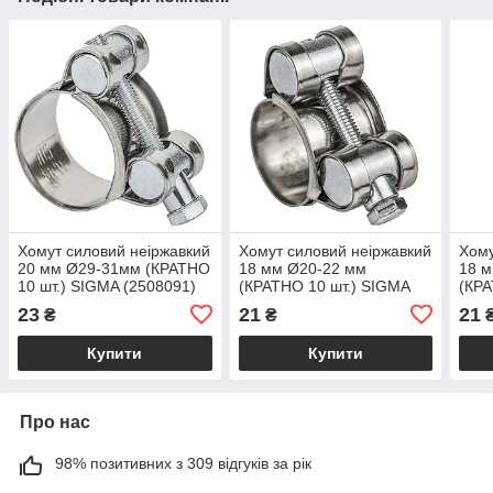
Хомут силовий неіржавкий
Хомут силовий неіржавкий
Хому
20 мм Ø29-31мм (КРАТНО
18 мм Ø20-22 мм
18 
10 шт.) SIGMA (2508091)
(КРАТНО 10 шт.) SIGMA
(КРА
(2508031)
(250
23
21
21
₴
₴
Купити
Купити
Про нас
98% позитивних з 309 відгуків за рік