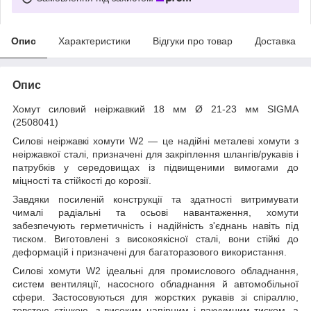
Опис
Характеристики
Відгуки про товар
Доставка
Опис
Хомут силовий неіржавкий 18 мм Ø 21-23 мм SIGMA
(2508041)
Силові неіржавкі хомути W2 — це надійні металеві хомути з
неіржавкої сталі, призначені для закріплення шлангів/рукавів і
патрубків у середовищах із підвищеними вимогами до
міцності та стійкості до корозії.
Завдяки посиленій конструкції та здатності витримувати
чималі радіальні та осьові навантаження, хомути
забезпечують герметичність і надійність з'єднань навіть під
тиском. Виготовлені з високоякісної сталі, вони стійкі до
деформацій і призначені для багаторазового використання.
Силові хомути W2 ідеальні для промислового обладнання,
систем вентиляції, насосного обладнання й автомобільної
сфери. Застосовуються для жорстких рукавів зі спіраллю,
товстою стінкою, з високим напірним і вакуумним тиском, а