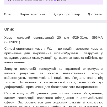
Опис
Характеристики
Відгуки про товар
Доставка
Опис
Хомут силовий оцинкований 20 мм Ø29-31мм SIGMA
(2509091)
Силові оцинковані хомути W1 — це надійні металеві хомути,
призначені для закріплення шлангів/рукавів і патрубків у
складних умовах експлуатації, де важлива висока стійкість до
навантажень.
Завдяки посиленій конструкції та здатності витримувати
чималі радіальні та осьові навантаження, хомути
забезпечують герметичність і надійність з'єднань навіть під
тиском. Виготовлені з високоякісної сталі, вони стійкі до
деформацій і призначені для багаторазового використання.
Силові хомути W1 ідеальні для промислового обладнання,
систем вентиляції, насосного обладнання й автомобільної
сфери. Застосовуються для жорстких рукавів зі спіраллю,
товстою стінкою, з високим напірним і вакуумним тиском, а