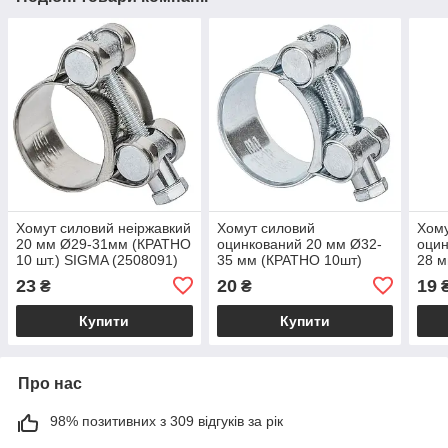
Хомут силовий неіржавкий
Хомут силовий
Хому
20 мм Ø29-31мм (КРАТНО
оцинкований 20 мм Ø32-
оцин
10 шт.) SIGMA (2508091)
35 мм (КРАТНО 10шт)
28 м
SIGMA (2509101)
SIGM
23
20
19
₴
₴
Купити
Купити
Про нас
98% позитивних з 309 відгуків за рік