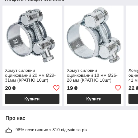
Хомут силовий
Хомут силовий
Хому
оцинкований 20 мм Ø29-
оцинкований 18 мм Ø26-
оцин
31мм (КРАТНО 10шт)
28 мм (КРАТНО 10шт)
41 м
SIGMA (2509091)
SIGMA (2509071)
SIGM
20
19
22
₴
₴
Купити
Купити
Про нас
98% позитивних з 310 відгуків за рік