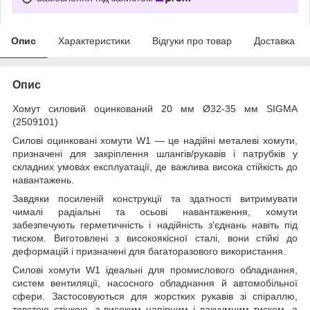
Опис
Характеристики
Відгуки про товар
Доставка
Опис
Хомут силовий оцинкований 20 мм Ø32-35 мм SIGMA
(2509101)
Силові оцинковані хомути W1 — це надійні металеві хомути,
призначені для закріплення шлангів/рукавів і патрубків у
складних умовах експлуатації, де важлива висока стійкість до
навантажень.
Завдяки посиленій конструкції та здатності витримувати
чималі радіальні та осьові навантаження, хомути
забезпечують герметичність і надійність з'єднань навіть під
тиском. Виготовлені з високоякісної сталі, вони стійкі до
деформацій і призначені для багаторазового використання.
Силові хомути W1 ідеальні для промислового обладнання,
систем вентиляції, насосного обладнання й автомобільної
сфери. Застосовуються для жорстких рукавів зі спіраллю,
товстою стінкою, з високим напірним і вакуумним тиском, а