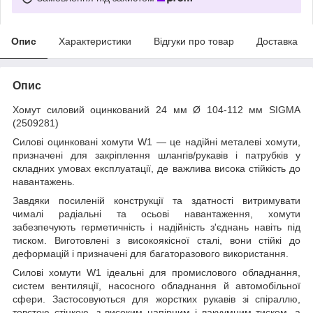
Опис
Характеристики
Відгуки про товар
Доставка
Опис
Хомут силовий оцинкований 24 мм Ø 104-112 мм SIGMA
(2509281)
Силові оцинковані хомути W1 — це надійні металеві хомути,
призначені для закріплення шлангів/рукавів і патрубків у
складних умовах експлуатації, де важлива висока стійкість до
навантажень.
Завдяки посиленій конструкції та здатності витримувати
чималі радіальні та осьові навантаження, хомути
забезпечують герметичність і надійність з'єднань навіть під
тиском. Виготовлені з високоякісної сталі, вони стійкі до
деформацій і призначені для багаторазового використання.
Силові хомути W1 ідеальні для промислового обладнання,
систем вентиляції, насосного обладнання й автомобільної
сфери. Застосовуються для жорстких рукавів зі спіраллю,
товстою стінкою, з високим напірним і вакуумним тиском, а