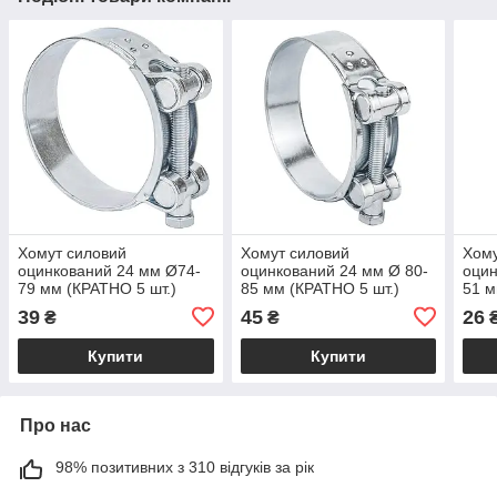
Хомут силовий
Хомут силовий
Хому
оцинкований 24 мм Ø74-
оцинкований 24 мм Ø 80-
оцин
79 мм (КРАТНО 5 шт.)
85 мм (КРАТНО 5 шт.)
51 м
SIGMA (2509221)
SIGMA (2509241)
SIGM
39
45
26
₴
₴
Купити
Купити
Про нас
98% позитивних з 310 відгуків за рік