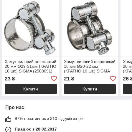
Хомут силовий неіржавкий
Хомут силовий неіржавкий
Хому
20 мм Ø29-31мм (КРАТНО
18 мм Ø20-22 мм
20 
10 шт.) SIGMA (2508091)
(КРАТНО 10 шт.) SIGMA
(КРА
(2508031)
(250
23
21
26
₴
₴
Купити
Купити
Про нас
97% позитивних з 310 відгуків за рік
Працює з 28.02.2017