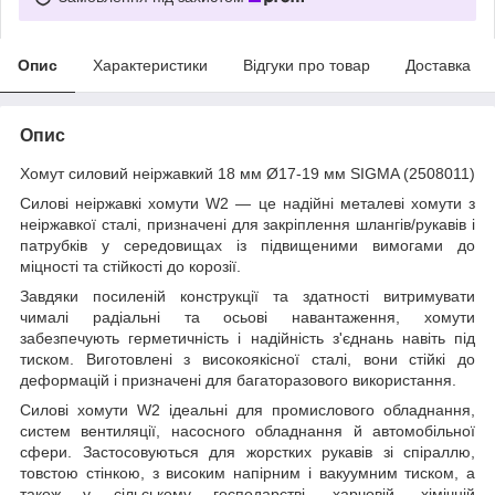
Опис
Характеристики
Відгуки про товар
Доставка
Опис
Хомут силовий неіржавкий 18 мм Ø17-19 мм SIGMA (2508011)
Силові неіржавкі хомути W2 — це надійні металеві хомути з
неіржавкої сталі, призначені для закріплення шлангів/рукавів і
патрубків у середовищах із підвищеними вимогами до
міцності та стійкості до корозії.
Завдяки посиленій конструкції та здатності витримувати
чималі радіальні та осьові навантаження, хомути
забезпечують герметичність і надійність з'єднань навіть під
тиском. Виготовлені з високоякісної сталі, вони стійкі до
деформацій і призначені для багаторазового використання.
Силові хомути W2 ідеальні для промислового обладнання,
систем вентиляції, насосного обладнання й автомобільної
сфери. Застосовуються для жорстких рукавів зі спіраллю,
товстою стінкою, з високим напірним і вакуумним тиском, а
також у сільському господарстві, харчовій, хімічній