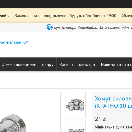
чий час. Замовлення та повідомлення будуть оброблені з 09:00 найближ
вул. Дмитра Коцюбайла, 38, 2 поверх, офіс 2
нет-магазин RW
Обмін і повернення товару
Запит оптових цін
Новини та стат
Хомут силови
(КРАТНО 10 шт
21 ₴
Мінімальна сума зам