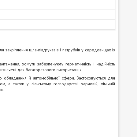
ля закріплення шлангів/рукавів і патрубків у середовищах із
антаження, хомути забезпечують герметичність і надійність
 призначені для багаторазового використання.
го обладнання й автомобільної сфери. Застосовуються для
м, а також у сільському господарстві, харчовій, хімічній
ів.