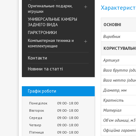
Оригинальные подарки,
Характерис
игрушки
УНИВЕРСАЛЬНЫЕ КАМЕРЫ
ЗАДНЕГО ВИДА
ОСНОВНІ
ПАРКТРОНИКИ
Виробник
Компьютерная техника и
комплектующие
КОРИСТУВАЛЬН
Контакти
Артикул
Новини та статті
Вага брутто (один
Вага нетто (одини
Діаметр, мм
Графік роботи
Кратність
Понеділок
09:00
18:00
Матеріал
Вівторок
09:00
18:00
Середа
09:00
18:00
Об'єм одиниці, м3
Четвер
09:00
18:00
Офіційна гарант
Пʼятниця
09:00
18:00