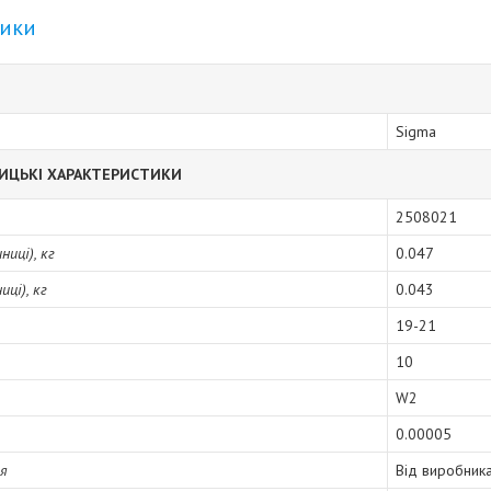
тики
Sigma
ИЦЬКІ ХАРАКТЕРИСТИКИ
2508021
иці), кг
0.047
ці), кг
0.043
19-21
10
W2
0.00005
ія
Від виробник