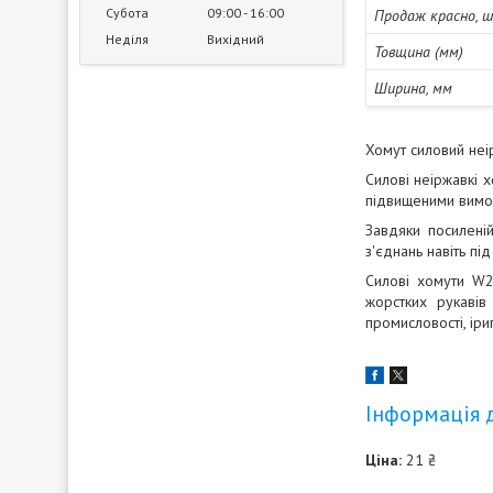
Субота
09:00
16:00
Продаж красно, 
Неділя
Вихідний
Товщина (мм)
Ширина, мм
Хомут силовий не
Силові неіржавкі х
підвищеними вимога
Завдяки посиленій
з'єднань навіть пі
Силові хомути W2
жорстких рукавів 
промисловості, іри
Інформація 
Ціна:
21 ₴