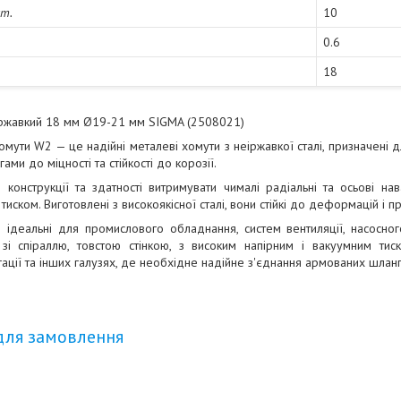
шт.
10
0.6
18
іржавкий 18 мм Ø19-21 мм SIGMA (2508021)
омути W2 — це надійні металеві хомути з неіржавкої сталі, призначені д
ми до міцності та стійкості до корозії.
 конструкції та здатності витримувати чималі радіальні та осьові нав
д тиском. Виготовлені з високоякісної сталі, вони стійкі до деформацій і
 ідеальні для промислового обладнання, систем вентиляції, насосно
зі спіраллю, товстою стінкою, з високим напірним і вакуумним тиско
гації та інших галузях, де необхідне надійне з'єднання армованих шланг
для замовлення