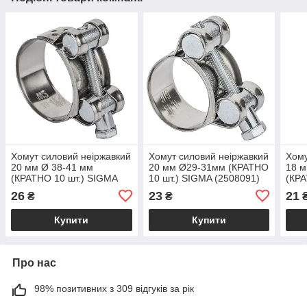
Хомут силовий неіржавкий
Хомут силовий неіржавкий
Хому
20 мм Ø 38-41 мм
20 мм Ø29-31мм (КРАТНО
18 
(КРАТНО 10 шт.) SIGMA
10 шт.) SIGMA (2508091)
(КРА
(2508131)
(250
26
23
21
₴
₴
Купити
Купити
Про нас
98% позитивних з 309 відгуків за рік