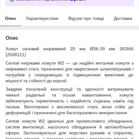
Опис
Характеристики
Відгуки про товар
Доставка
Опис
Хомут силовий неіржавкий 20 мм Ø36-39 мм SIGMA
(2508121)
Силові неіржавкі хомути W2 — це надійні металеві хомути з
неіржавкої сталі, призначені для закріплення шлангів/рукавів і
патрубків у середовищах із підвищеними вимогами до
міцності та стійкості до корозії.
Завдяки посиленій конструкції та здатності витримувати
чималі радіальні та осьові навантаження, хомути
забезпечують герметичність і надійність з'єднань навіть під
тиском. Виготовлені з високоякісної сталі, вони стійкі до
деформацій і призначені для багаторазового використання.
Силові хомути W2 ідеальні для промислового обладнання,
систем вентиляції, насосного обладнання й автомобільної
сфери. Застосовуються для жорстких рукавів зі спіраллю,
товстою стінкою, з високим напірним і вакуумним тиском, а