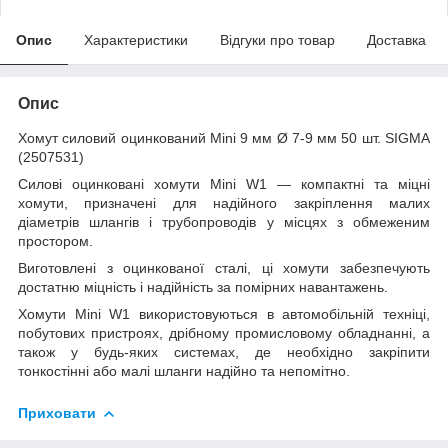
Опис
Характеристики
Відгуки про товар
Доставка
Опис
Хомут силовий оцинкований Mini 9 мм Ø 7-9 мм 50 шт. SIGMA
(2507531)
Силові оцинковані хомути Mini W1 — компактні та міцні
хомути, призначені для надійного закріплення малих
діаметрів шлангів і трубопроводів у місцях з обмеженим
простором.
Виготовлені з оцинкованої сталі, ці хомути забезпечують
достатню міцність і надійність за помірних навантажень.
Хомути Mini W1 використовуються в автомобільній техніці,
побутових пристроях, дрібному промисловому обладнанні, а
також у будь-яких системах, де необхідно закріпити
тонкостінні або малі шланги надійно та непомітно.
Приховати