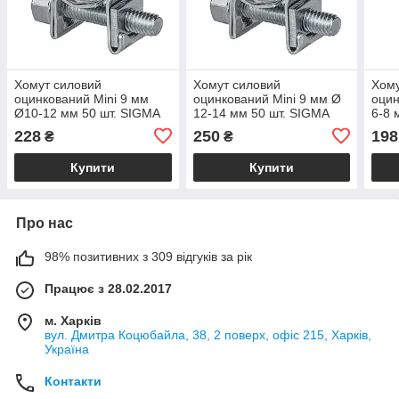
Хомут силовий
Хомут силовий
Хому
оцинкований Mini 9 мм
оцинкований Mini 9 мм Ø
оцин
Ø10-12 мм 50 шт. SIGMA
12-14 мм 50 шт. SIGMA
6-8 
(2507561)
(2507581)
(250
228
250
198
₴
₴
Купити
Купити
Про нас
98% позитивних з 309 відгуків за рік
Працює з 28.02.2017
м. Харків
вул. Дмитра Коцюбайла, 38, 2 поверх, офіс 215, Харків,
Україна
Контакти