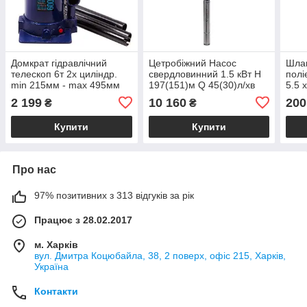
Домкрат гідравлічний
Цетробiжний Насос
Шлан
телескоп 6т 2х циліндр.
свердловинний 1.5 кВт H
полі
min 215мм - max 495мм
197(151)м Q 45(30)л/хв
5.5 
8,9кг (DB-60002C)
Ø80мм AQUATICA
(701
2 199
10 160
200
₴
₴
(DONGYIN) (3_777106)
Купити
Купити
Про нас
97% позитивних з 313 відгуків за рік
Працює з 28.02.2017
м. Харків
вул. Дмитра Коцюбайла, 38, 2 поверх, офіс 215, Харків,
Україна
Контакти