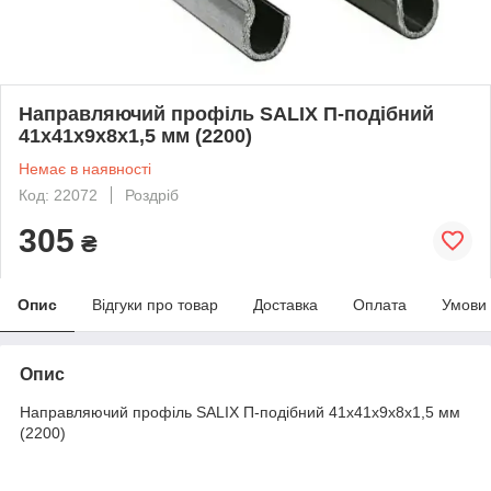
Направляючий профіль SALIX П-подібний
41х41х9х8х1,5 мм (2200)
Немає в наявності
Код: 22072
Роздріб
305
₴
Опис
Відгуки про товар
Доставка
Оплата
Умови
Опис
Направляючий профіль SALIX П-подібний 41х41х9х8х1,5 мм
(2200)