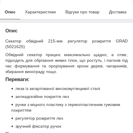
Опис
Характеристики
Відгуки про товар
Доставка
Опис
Секатор обвідний 215-мм регулятор розкриття GRAD
(5021625)
Обвідний секатор працює максимально щадно, а отже,
підходить для обрізання живих гілок, що ростуть, і пагонів під
час формування та прорізування крони дерев, чагарників,
збирання винограду тощо.
Переваги:
леза із загартованої високовуглецевої сталі
антиадгезійне покриття лез
ручки з міцного пластику з термопластичним гумовим
покриттям
регулятор розкриття лез
зручний фіксатор ручок