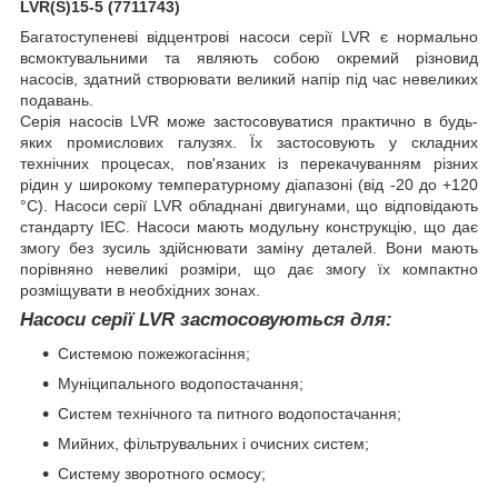
LVR(S)15-5 (7711743)
Багатоступеневі відцентрові насоси серії LVR є нормально
всмоктувальними та являють собою окремий різновид
насосів, здатний створювати великий напір під час невеликих
подавань.
Серія насосів LVR може застосовуватися практично в будь-
яких промислових галузях. Їх застосовують у складних
технічних процесах, пов'язаних із перекачуванням різних
рідин у широкому температурному діапазоні (від -20 до +120
°C). Насоси серії LVR обладнані двигунами, що відповідають
стандарту IEC. Насоси мають модульну конструкцію, що дає
змогу без зусиль здійснювати заміну деталей. Вони мають
порівняно невеликі розміри, що дає змогу їх компактно
розміщувати в необхідних зонах.
Насоси серії LVR застосовуються для:
Системою пожежогасіння;
Муніципального водопостачання;
Систем технічного та питного водопостачання;
Мийних, фільтрувальних і очисних систем;
Систему зворотного осмосу;