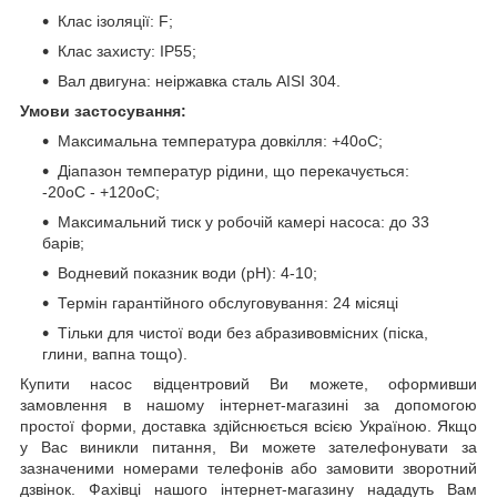
Клас ізоляції: F;
Клас захисту: IP55;
Вал двигуна: неіржавка сталь AISI 304.
Умови застосування:
Максимальна температура довкілля: +40oС;
Діапазон температур рідини, що перекачується:
-20oС - +120oС;
Максимальний тиск у робочій камері насоса: до 33
барів;
Водневий показник води (рН): 4-10;
Термін гарантійного обслуговування: 24 місяці
Тільки для чистої води без абразивовмісних (піска,
глини, вапна тощо).
Купити насос відцентровий Ви можете, оформивши
замовлення в нашому інтернет-магазині за допомогою
простої форми, доставка здійснюється всією Україною. Якщо
у Вас виникли питання, Ви можете зателефонувати за
зазначеними номерами телефонів або замовити зворотний
дзвінок. Фахівці нашого інтернет-магазину нададуть Вам