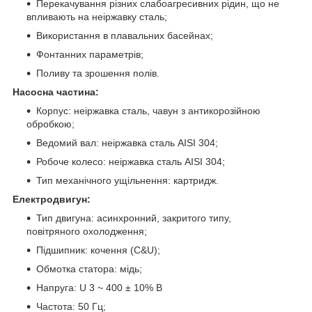
Перекачування різних слабоагресивних рідин, що не
впливають на неіржавку сталь;
Використання в плавальних басейнах;
Фонтанних параметрів;
Поливу та зрошення полів.
Насосна частина:
Корпус: неіржавка сталь, чавун з антикорозійною
обробкою;
Ведомий вал: неіржавка сталь AISI 304;
Робоче колесо: неіржавка сталь AISI 304;
Тип механічного ущільнення: картридж.
Електродвигун:
Тип двигуна: асинхронний, закритого типу,
повітряного охолодження;
Підшипник: кочення (C&U);
Обмотка статора: мідь;
Напруга: U 3 ~ 400 ± 10% В
Частота: 50 Гц;