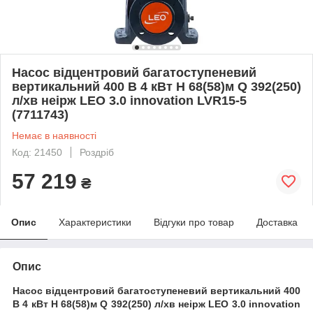
Насос відцентровий багатоступеневий
вертикальний 400 В 4 кВт H 68(58)м Q 392(250)
л/хв неірж LEO 3.0 innovation LVR15-5
(7711743)
Немає в наявності
Код: 21450
Роздріб
57 219
₴
Опис
Характеристики
Відгуки про товар
Доставка
Опис
Насос відцентровий багатоступеневий вертикальний 400
В 4 кВт H 68(58)м Q 392(250) л/хв неірж LEO 3.0 innovation