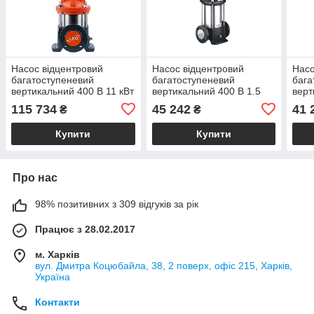
Насос відцентровий
Насос відцентровий
Насо
багатоступеневий
багатоступеневий
бага
вертикальний 400 В 11 кВт
вертикальний 400 В 1.5
верт
H 136(120)м Q 392(250) л/
кВт H 40 (32)м Q 217(167)
кВт 
115 734
45 242
41 
₴
₴
хв неірж LEO 3.0 LVR15-
л/хв неірж LEO 3.0
л/хв
10 (7711793)
innovation LVR10-4
inno
Купити
Купити
Про нас
98% позитивних з 309 відгуків за рік
Працює з 28.02.2017
м. Харків
вул. Дмитра Коцюбайла, 38, 2 поверх, офіс 215, Харків,
Україна
Контакти