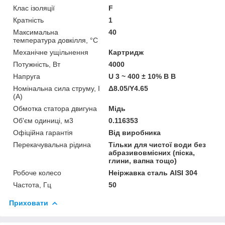
Клас ізоляції
F
Кратність
1
Максимальна
40
температура довкілля, °C
Механічне ущільнення
Картридж
Потужність, Вт
4000
Напруга
U 3 ~ 400 ± 10% В В
Номінальна сила струму, I
Δ8.05/Y4.65
(А)
Обмотка статора двигуна
Мідь
Об'єм одиниці, м3
0.116353
Офіційна гарантія
Від виробника
Перекачувальна рідина
Тільки для чистої води без
абразивовмісних (піска,
глини, вапна тощо)
Робоче колесо
Неіржавка сталь AISI 304
Частота, Гц
50
Приховати