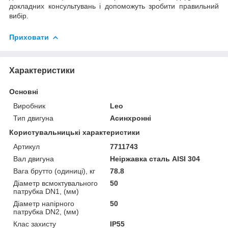
докладних консультувань і допоможуть зробити правильний
вибір.
Приховати
Характеристики
Основні
Виробник
Leo
Тип двигуна
Асинхронні
Користувальницькі характеристики
Артикул
7711743
Вал двигуна
Неіржавка сталь AISI 304
Вага брутто (одиниці), кг
78.8
Діаметр всмоктувального
50
патрубка DN1, (мм)
Діаметр напірного
50
патрубка DN2, (мм)
Клас захисту
IP55