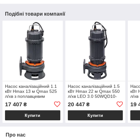
Подібні товари компанії
Насос каналізаційний 1.1
Насос каналізаційний 1.5
Насо
кВт Hmax 13 м Qmax 525
кВт Hmax 22 м Qmax 550
кВт 
л/хв з поплавцевим
л/хв LEO 3.0 50WQD10-
л/хв
вимикачем LEO 3.0
20-1.5 (773813)
15-1
17 407
20 447
19 
₴
₴
65WQD15-10-1.1A
(773832)
Купити
Купити
Про нас