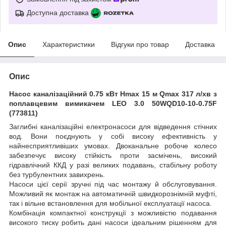
Доступна доставка
Опис
Характеристики
Відгуки про товар
Доставка
Опис
Насос каналізаційний 0.75 кВт Hmax 15 м Qmax 317 л/хв з
поплавцевим вимикачем LEO 3.0 50WQD10-10-0.75F
(773811)
Заглибні каналізаційні електронасоси для відведення стічних
вод. Вони поєднують у собі високу ефективність у
найнесприятливіших умовах. Двоканальне робоче колесо
забезпечує високу стійкість проти засмічень, високий
гідравлічний ККД у разі великих подавань, стабільну роботу
без турбулентних завихрень.
Насоси цієї серії зручні під час монтажу й обслуговування.
Можливий як монтаж на автоматичній швидкорознімній муфті,
так і вільне встановлення для мобільної експлуатації насоса.
Комбінація компактної конструкції з можливістю подавання
високого тиску робить дані насоси ідеальним рішенням для