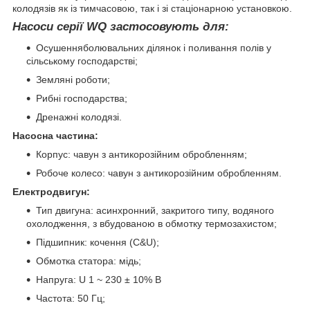
колодязів як із тимчасовою, так і зі стаціонарною установкою.
Насоси серії WQ застосовують для:
Осушенняболювальних ділянок і поливання полів у
сільському господарстві;
Земляні роботи;
Рибні господарства;
Дренажні колодязі.
Насосна частина:
Корпус: чавун з антикорозійним обробленням;
Робоче колесо: чавун з антикорозійним обробленням.
Електродвигун:
Тип двигуна: асинхронний, закритого типу, водяного
охолодження, з вбудованою в обмотку термозахистом;
Підшипник: кочення (C&U);
Обмотка статора: мідь;
Напруга: U 1 ~ 230 ± 10% В
Частота: 50 Гц;