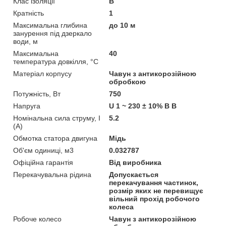
Клас ізоляції
B
Кратність
1
Максимальна глибина
до 10 м
занурення під дзеркало
води, м
Максимальна
40
температура довкілля, °C
Матеріал корпусу
Чавун з антикорозійною
обробкою
Потужність, Вт
750
Напруга
U 1 ~ 230 ± 10% В В
Номінальна сила струму, I
5.2
(А)
Обмотка статора двигуна
Мідь
Об'єм одиниці, м3
0.032787
Офіційна гарантія
Від виробника
Перекачувальна рідина
Допускається
перекачування частинок,
розмір яких не перевищує
вільний прохід робочого
колеса
Робоче колесо
Чавун з антикорозійною