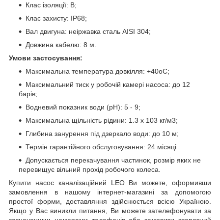
Клас ізоляції: B;
Клас захисту: IP68;
Вал двигуна: неіржавка сталь AISI 304;
Довжина кабелю: 8 м.
Умови застосування:
Максимальна температура довкілля: +40oС;
Максимальний тиск у робочій камері насоса: до 12
барів;
Водневий показник води (рН): 5 - 9;
Максимальна щільність рідини: 1.3 х 103 кг/м3;
Глибина занурення під дзеркало води: до 10 м;
Термін гарантійного обслуговування: 24 місяці
Допускається перекачування частинок, розмір яких не
перевищує вільний прохід робочого колеса.
Купити насос каналізаційний LEO Ви можете, оформивши
замовлення в нашому інтернет-магазині за допомогою
простої форми, доставляння здійснюється всією Україною.
Якщо у Вас виникли питання, Ви можете зателефонувати за
зазначеними номерами телефонів або замовити зворотний