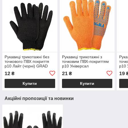
Рукавиці трикотажні без
Рукавиці трикотажні з
Рука
точкового ПВХ покриття
точковим ПВХ-покриттям
точк
р10 Лайт (чорні) GRAD
р10 Універсал
р10 
(9441785)
(жовтогарячі) SIGMA
SIGM
12
21
19
₴
₴
(9442671)
крат
Купити
Купити
Акційні пропозиції та новинки