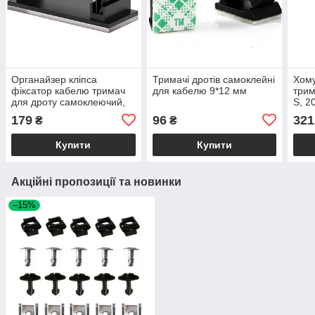
Органайзер кліпса
Тримачі дротів самоклейні
Хому
фіксатор кабелю тримач
для кабелю 9*12 мм
трим
для дроту самоклеючий,
S, 2
розмір L
179
96
321
₴
₴
Купити
Купити
Акційні пропозиції та новинки
–15%