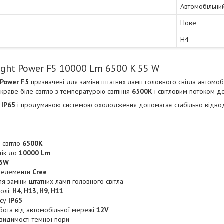
Автомобільни
Нове
H4
ght Power F5 10000 Lm 6500 K 55 W
Power F5
призначені для заміни штатних ламп головного світла автомо
краве біле світло з температурою світіння
6500K
і світловим потоком 
м
IP65
і продуманою системою охолодження допомагає стабільно відводит
 світло
6500K
тік до
10000 Lm
5W
і елементи
Cree
я заміни штатних ламп головного світла
олі:
H4, H13, H9, H11
усу
IP65
обота від автомобільної мережі
12V
видимості темної пори