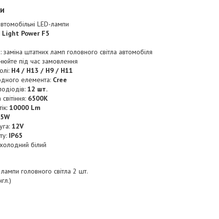
ки
автомобільні LED-лампи
:
Light Power F5
 заміна штатних ламп головного світла автомобіля
чнюйте під час замовлення
олі:
H4 / H13 / H9 / H11
іодного елемента:
Cree
тлодіодів:
12 шт.
світіння:
6500K
тік:
10000 Lm
55W
уга:
12V
ту:
IP65
: холодний білий
 лампи головного світла 2 шт.
нгл.)