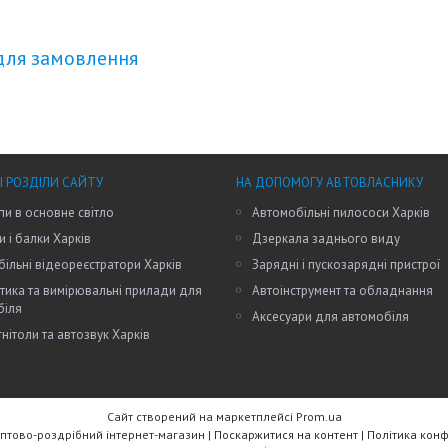
для замовлення
І РОЗДІЛИ САЙТУ
НА ДОПОМОГУ АВТОВЛАСНИКУ
пи в основне світло
Автомобільні пилососи Харків
и і балки Харків
Дзеркала заднього виду
ільні відеореєстратори Харків
Зарядні і пускозарядні пристрої
тика та вимірювальні прилади для
Автоінструмент та обладнання
біля
Аксесуари для автомобіля
нітоли та автозвук Харків
Сайт створений на маркетплейсі
Prom.ua
RW Trade - Оптово-роздрібний інтернет-магазин |
Поскаржитися на контент
|
Політика конф