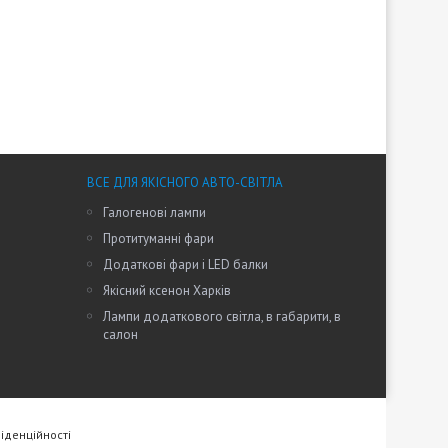
ВСЕ ДЛЯ ЯКІСНОГО АВТО-СВІТЛА
Галогенові лампи
Протитуманні фари
Додаткові фари і LED балки
Якісний ксенон Харків
Лампи додаткового світла, в габарити, в
салон
іденційності