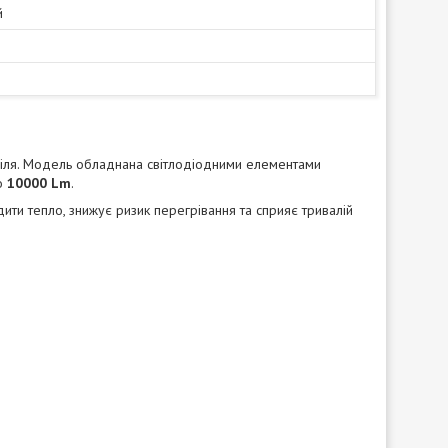
й
біля. Модель обладнана світлодіодними елементами
до
10000 Lm
.
и тепло, знижує ризик перегрівання та сприяє тривалій