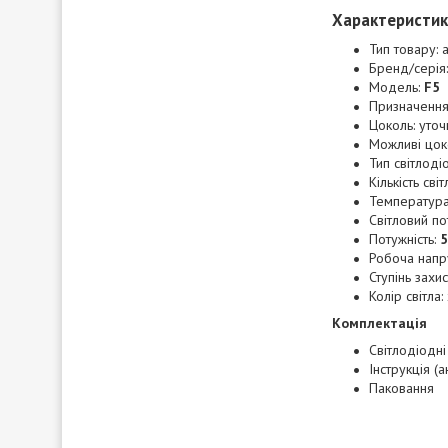
Характеристи
Тип товару: 
Бренд/серія
Модель:
F5
Призначення:
Цоколь: уто
Можливі цок
Тип світлод
Кількість сві
Температура 
Світловий по
Потужність:
Робоча напр
Ступінь захис
Колір світла
Комплектація
Світлодіодні
Інструкція (а
Паковання