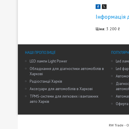
Інформація 
Ціна:
3 200 ₴
НАШІ ПРОПОЗИЦІЇ
ПОПУЛЯРН
LED лампи Light Power
Led лам
Обладнання для діагностики автомобілів в
Led фар
Харкові
Автомоб
Радіостанції Харків
Діагнос
Аксесуари для автомобілів в Харкові
автомо
TPMS-системи для легкових і вантажних
Автомаг
авто Харків
Оферта