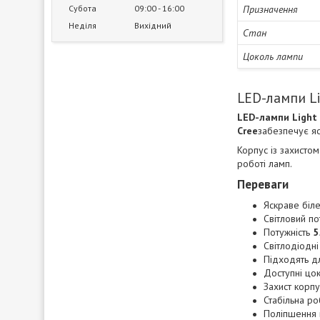
Субота
09:00
16:00
Призначення
Неділя
Вихідний
Стан
Цоколь лампи
LED-лампи Li
LED-лампи Light 
Cree
забезпечує яс
Корпус із захисто
роботі ламп.
Переваги
Яскраве біле
Світловий по
Потужність
5
Світлодіодн
Підходять дл
Доступні цок
Захист корп
Стабільна р
Поліпшення 