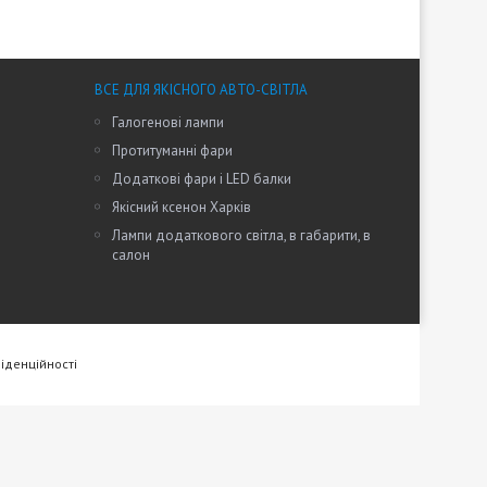
ВСЕ ДЛЯ ЯКІСНОГО АВТО-СВІТЛА
Галогенові лампи
Протитуманні фари
Додаткові фари і LED балки
Якісний ксенон Харків
Лампи додаткового світла, в габарити, в
салон
іденційності