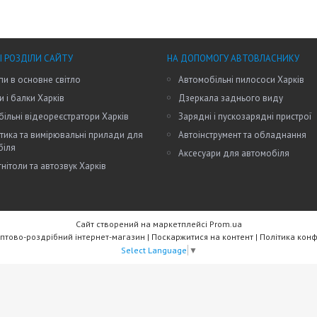
І РОЗДІЛИ САЙТУ
НА ДОПОМОГУ АВТОВЛАСНИКУ
пи в основне світло
Автомобільні пилососи Харків
и і балки Харків
Дзеркала заднього виду
ільні відеореєстратори Харків
Зарядні і пускозарядні пристрої
тика та вимірювальні прилади для
Автоінструмент та обладнання
біля
Аксесуари для автомобіля
нітоли та автозвук Харків
Сайт створений на маркетплейсі
Prom.ua
RW Trade - Оптово-роздрібний інтернет-магазин |
Поскаржитися на контент
|
Політика конф
Select Language
▼