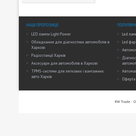
НАШІ ПРОПОЗИЦІЇ
ПОПУЛЯРН
LED лампи Light Power
Led лам
Обладнання для діагностики автомобілів в
Led фар
Харкові
Автомоб
Радіостанції Харків
Діагнос
Аксесуари для автомобілів в Харкові
автомо
TPMS-системи для легкових і вантажних
Автомаг
авто Харків
Оферта