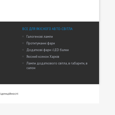
ВСЕ ДЛЯ ЯКІСНОГО АВТО-СВІТЛА
Галогенові лампи
Протитуманні фари
Додаткові фари і LED балки
Якісний ксенон Харків
Лампи додаткового світла, в габарити, в
салон
іденційності