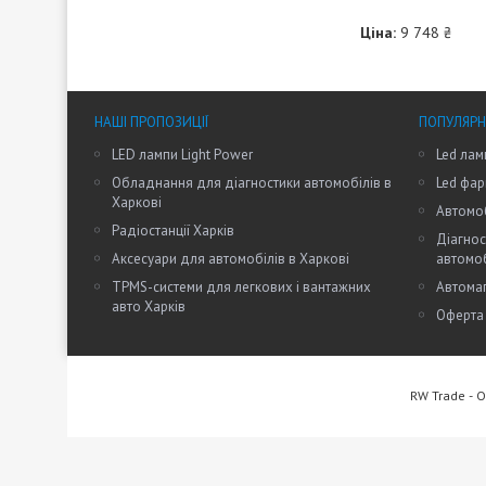
Ціна:
9 748 ₴
НАШІ ПРОПОЗИЦІЇ
ПОПУЛЯРН
LED лампи Light Power
Led лам
Обладнання для діагностики автомобілів в
Led фар
Харкові
Автомоб
Радіостанції Харків
Діагнос
Аксесуари для автомобілів в Харкові
автомо
TPMS-системи для легкових і вантажних
Автомаг
авто Харків
Оферта