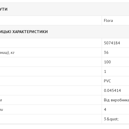
БУТИ
Flora
ИЦЬКІ ХАРАКТЕРИСТИКИ
5074184
иці), кг
36
100
1
PVC
0.045414
ія
Від виробник
ри
4
3&quot;