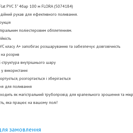
Flat PVC 3" 4бар 100 м FLORA (5074184)
дійний рукав для ефективного поливання.
рукція
піральним поліестеровим обплетенням.
йкість
VC класу A+ запобігає розшаруванню та забезпечує довговічність
ь на розрив
X-структура внутрішнього шару
а у використанні
ортується, розгортається і зберігається
ня для поливання
дходить як магістральний трубопровід для крапельного зрошення та мік
сть, яка працює на вашому полі!
для замовлення