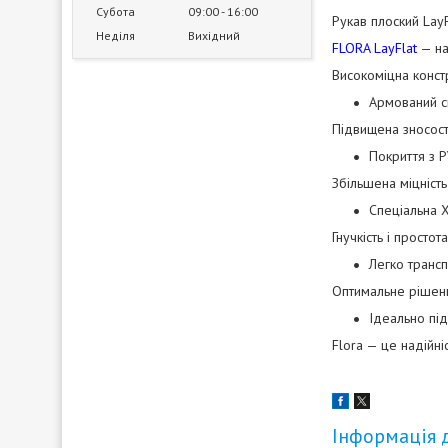
Субота
09:00
16:00
Рукав плоский Lay
Неділя
Вихідний
FLORA LayFlat
— на
Високоміцна конст
Армований с
Підвищена зносості
Покриття з P
Збільшена міцніст
Спеціальна 
Гнучкість і простот
Легко трансп
Оптимальне рішен
Ідеально пі
Flora — це надійні
Інформація 