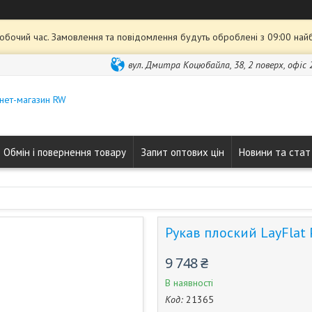
робочий час. Замовлення та повідомлення будуть оброблені з 09:00 най
вул. Дмитра Коцюбайла, 38, 2 поверх, офіс 2
нет-магазин RW
Обмін і повернення товару
Запит оптових цін
Новини та стат
Рукав плоский LayFlat 
9 748 ₴
В наявності
Код:
21365