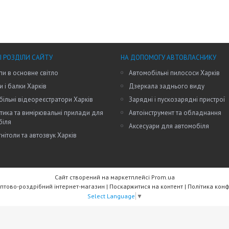
І РОЗДІЛИ САЙТУ
НА ДОПОМОГУ АВТОВЛАСНИКУ
пи в основне світло
Автомобільні пилососи Харків
и і балки Харків
Дзеркала заднього виду
ільні відеореєстратори Харків
Зарядні і пускозарядні пристрої
тика та вимірювальні прилади для
Автоінструмент та обладнання
біля
Аксесуари для автомобіля
нітоли та автозвук Харків
Сайт створений на маркетплейсі
Prom.ua
RW Trade - Оптово-роздрібний інтернет-магазин |
Поскаржитися на контент
|
Політика конф
Select Language
▼