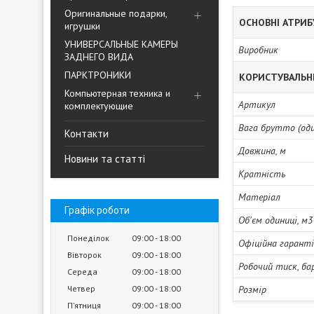
Оригинальные подарки,
ОСНОВНІ АТРИ
игрушки
УНИВЕРСАЛЬНЫЕ КАМЕРЫ
Виробник
ЗАДНЕГО ВИДА
ПАРКТРОНИКИ
КОРИСТУВАЛЬН
Компьютерная техника и
Артикул
комплектующие
Вага брутто (один
Контакти
Довжина, м
Новини та статті
Кратність
Матеріал
Графік роботи
Об'єм одиниці, м3
Понеділок
09:00
18:00
Офіційна гарант
Вівторок
09:00
18:00
Робочий тиск, ба
Середа
09:00
18:00
Четвер
09:00
18:00
Розмір
Пʼятниця
09:00
18:00