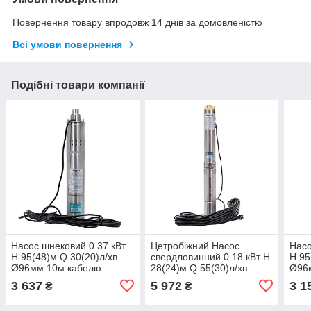
Повернення товару впродовж 14 днів за домовленістю
Всі умови повернення
Подібні товари компанії
Насос шнековий 0.37 кВт
Цетробiжний Насос
Насо
H 95(48)м Q 30(20)л/хв
свердловинний 0.18 кВт H
H 95
Ø96мм 10м кабелю
28(24)м Q 55(30)л/хв
Ø96
(4QGDM1.2-50-0.37)
Ø102мм (кабель 20м)
WET
3 637
5 972
3 1
₴
₴
AQUATICA (3_778211)
AQUATICA (DONGYIN)
50-0
(3_777440)