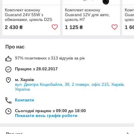
Комплект ксенону
Комплект ксенону
Комп
Guarand 24V 55W з
Guarand 12V для авто,
Guar
обманками, цоколь D2S
цоколь H7
цоко
2 430
1 125
1 6
₴
₴
Про нас
97% позитивних з 313 відгуків за рік
Працює з 28.02.2017
м. Харків
вул. Дмитра Коцюбайла, 38, 2 поверх, офіс 215, Харків,
Україна
Контакти
Сьогодні працює з 09:00 до 18:00
Показати весь графік роботи
Про нас