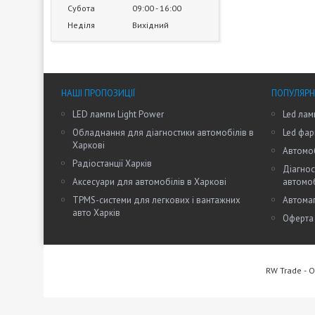
Субота
09:00
16:00
Неділя
Вихідний
НАШІ ПРОПОЗИЦІЇ
ПОПУЛЯРН
LED лампи Light Power
Led лам
Обладнання для діагностики автомобілів в
Led фар
Харкові
Автомоб
Радіостанції Харків
Діагнос
Аксесуари для автомобілів в Харкові
автомо
TPMS-системи для легкових і вантажних
Автомаг
авто Харків
Оферта