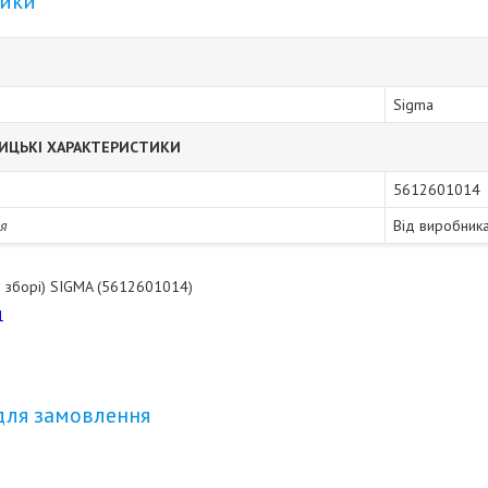
тики
Sigma
ИЦЬКІ ХАРАКТЕРИСТИКИ
5612601014
ія
Від виробник
в зборі) SIGMA (5612601014)
1
для замовлення