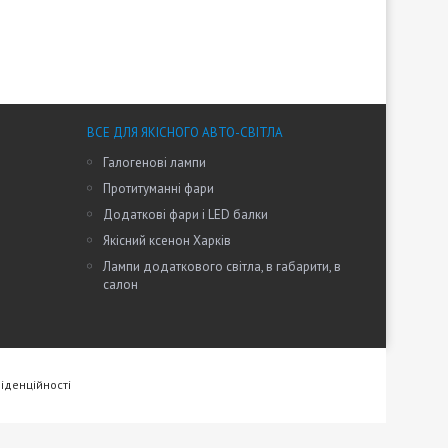
ВСЕ ДЛЯ ЯКІСНОГО АВТО-СВІТЛА
Галогенові лампи
Протитуманні фари
Додаткові фари і LED балки
Якісний ксенон Харків
Лампи додаткового світла, в габарити, в
салон
іденційності