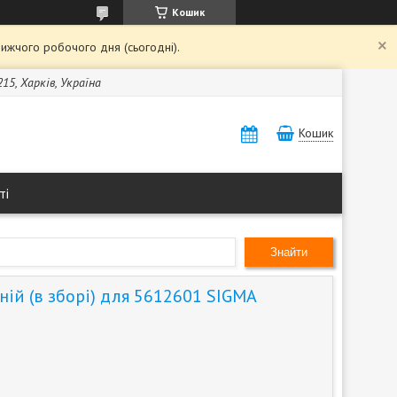
Кошик
ижчого робочого дня (сьогодні).
15, Харків, Україна
Кошик
ті
Знайти
ій (в зборі) для 5612601 SIGMA