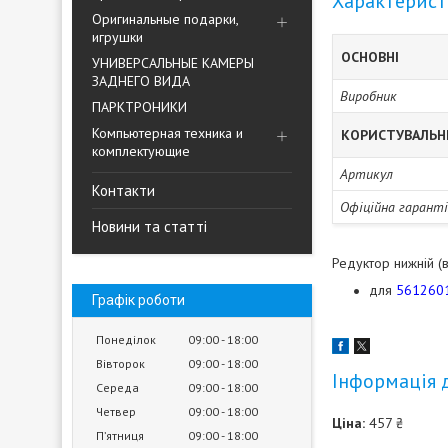
Характерис
Оригинальные подарки,
игрушки
ОСНОВНІ
УНИВЕРСАЛЬНЫЕ КАМЕРЫ
ЗАДНЕГО ВИДА
Виробник
ПАРКТРОНИКИ
Компьютерная техника и
КОРИСТУВАЛЬН
комплектующие
Артикул
Контакти
Офіційна гарант
Новини та статті
Редуктор нижній (
для
561260
Графік роботи
Понеділок
09:00
18:00
Вівторок
09:00
18:00
Інформація 
Середа
09:00
18:00
Четвер
09:00
18:00
Ціна:
457 ₴
Пʼятниця
09:00
18:00