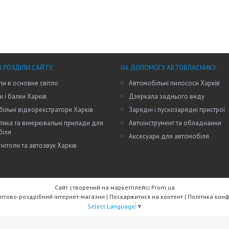
І РОЗДІЛИ САЙТУ
НА ДОПОМОГУ АВТОВЛАСНИКУ
пи в основне світло
Автомобільні пилососи Харків
и і балки Харків
Дзеркала заднього виду
ільні відеореєстратори Харків
Зарядні і пускозарядні пристрої
тика та вимірювальні прилади для
Автоінструмент та обладнання
біля
Аксесуари для автомобіля
нітоли та автозвук Харків
Сайт створений на маркетплейсі
Prom.ua
RW Trade - Оптово-роздрібний інтернет-магазин |
Поскаржитися на контент
|
Політика конф
Select Language
▼