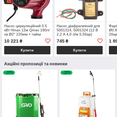
Насос циркуляційний 0.5
Насос діафрагмяний для
Фар
кВт Hmax 12м Qmax 190л/
5001314, 5001324 (12 В
Ø0.8
хв Ø2" 220мм + гайки
2,2 А 4,0 л/м 5,5бар)
2бар
Ø1¼" AQUATICA
FLORA (5001314098)
100 
10 221
745
1 8
₴
₴
(3_774163)
(681
Купити
Купити
Акційні пропозиції та новинки
–20%
–20%