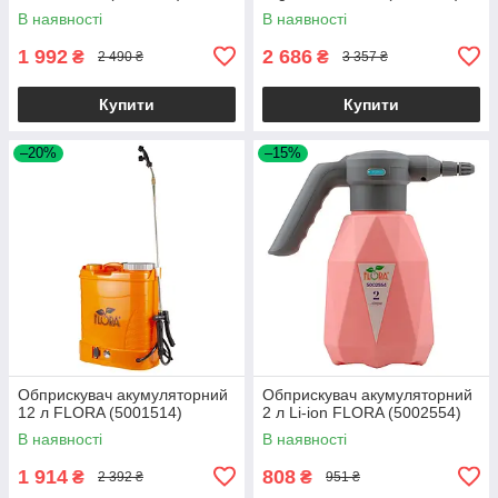
В наявності
В наявності
1 992
2 686
₴
₴
2 490 ₴
3 357 ₴
Купити
Купити
–20%
–15%
Обприскувач акумуляторний
Обприскувач акумуляторний
12 л FLORA (5001514)
2 л Li-ion FLORA (5002554)
В наявності
В наявності
1 914
808
₴
₴
2 392 ₴
951 ₴