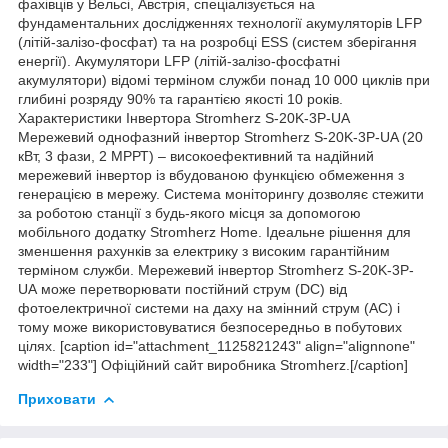
фахівців у Вельсі, Австрія, спеціалізується на
фундаментальних дослідженнях технології акумуляторів LFP
(літій-залізо-фосфат) та на розробці ESS (систем зберігання
енергії). Акумулятори LFP (літій-залізо-фосфатні
акумулятори) відомі терміном служби понад 10 000 циклів при
глибині розряду 90% та гарантією якості 10 років.
Характеристики Інвертора Stromherz S-20K-3Р-UA
Мережевий однофазний інвертор Stromherz S-20K-3Р-UA (20
кВт, 3 фази, 2 МРРТ) – високоефективний та надійний
мережевий інвертор із вбудованою функцією обмеження з
генерацією в мережу. Система моніторингу дозволяє стежити
за роботою станції з будь-якого місця за допомогою
мобільного додатку Stromherz Home. Ідеальне рішення для
зменшення рахунків за електрику з високим гарантійним
терміном служби. Мережевий інвертор Stromherz S-20K-3Р-
UA може перетворювати постійний струм (DC) від
фотоелектричної системи на даху на змінний струм (AC) і
тому може використовуватися безпосередньо в побутових
цілях. [caption id="attachment_1125821243" align="alignnone"
width="233"] Офіційний сайт виробника Stromherz.[/caption]
Приховати