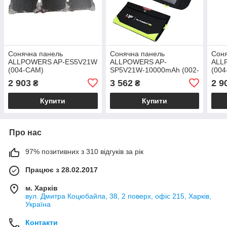
Сонячна панель
Сонячна панель
Сон
ALLPOWERS AP-ES5V21W
ALLPOWERS AP-
ALL
(004-CAM)
SP5V21W-10000mAh (002-
(004
BLA)
2 903
3 562
2 9
₴
₴
Купити
Купити
Про нас
97% позитивних з 310 відгуків за рік
Працює з 28.02.2017
м. Харків
вул. Дмитра Коцюбайла, 38, 2 поверх, офіс 215, Харків,
Україна
Контакти