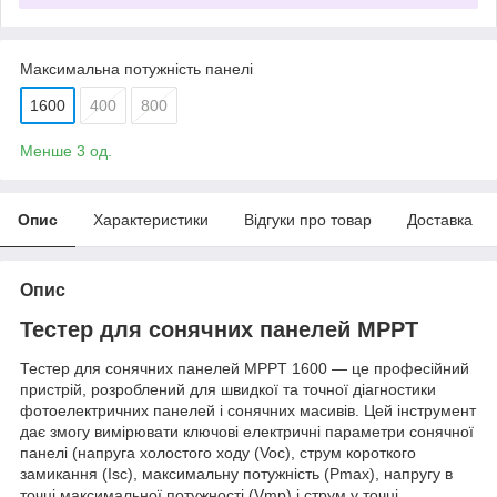
Максимальна потужність панелі
1600
400
800
Менше 3 од.
Опис
Характеристики
Відгуки про товар
Доставка
Опис
Тестер для сонячних панелей MPPT
Тестер для сонячних панелей MPPT 1600 — це професійний
пристрій, розроблений для швидкої та точної діагностики
фотоелектричних панелей і сонячних масивів. Цей інструмент
дає змогу вимірювати ключові електричні параметри сонячної
панелі (напруга холостого ходу (Voc), струм короткого
замикання (Isc), максимальну потужність (Pmax), напругу в
точці максимальної потужності (Vmp) і струм у точці