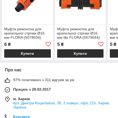
Муфта ремонтна для
Муфта ремонтна для
Муф
крапельної стрічки Ø16
крапельної стрічки Ø16
крап
мм FLORA (5079034)
мм lite FLORA (5079044)
мм e
6
5
5
₴
₴
₴
Купити
Купити
Про нас
97% позитивних з 311 відгуків за рік
Працює з 28.02.2017
м. Харків
вул. Дмитра Коцюбайла, 38, 2 поверх, офіс 215, Харків,
Україна
Контакти