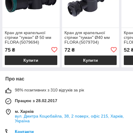
Кран для крапельної
Кран для крапельної
Кран
стрічки "туман" Ø 50 мм
стрічки "туман" Ø40 мм
стрі
FLORA (5079694)
FLORA (5079704)
FLO
75
72
52
₴
₴
Купити
Купити
Про нас
98% позитивних з 310 відгуків за рік
Працює з 28.02.2017
м. Харків
вул. Дмитра Коцюбайла, 38, 2 поверх, офіс 215, Харків,
Україна
Контакти