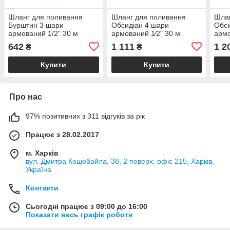
Шланг для поливання
Шланг для поливання
Шлан
Бурштин 3 шари
Обсидіан 4 шари
Обси
армований 1/2" 30 м
армований 1⁄2" 30 м
армо
FLORA (5066654)
FLORA (5063854)
FLO
642
1 111
1 2
₴
₴
Купити
Купити
Про нас
97% позитивних з 311 відгуків за рік
Працює з 28.02.2017
м. Харків
вул. Дмитра Коцюбайла, 38, 2 поверх, офіс 215, Харків,
Україна
Контакти
Сьогодні працює з 09:00 до 16:00
Показати весь графік роботи