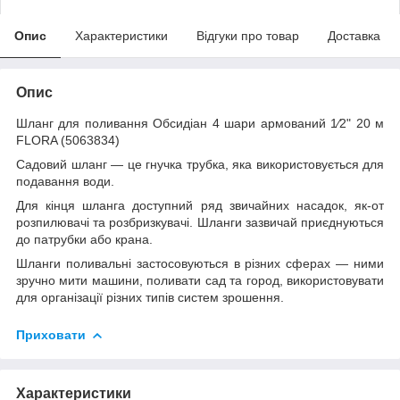
Опис
Характеристики
Відгуки про товар
Доставка
Опис
Шланг для поливання Обсидіан 4 шари армований 1⁄2" 20 м
FLORA (5063834)
Садовий шланг — це гнучка трубка, яка використовується для
подавання води.
Для кінця шланга доступний ряд звичайних насадок, як-от
розпилювачі та розбризкувачі. Шланги зазвичай приєднуються
до патрубки або крана.
Шланги поливальні застосовуються в різних сферах — ними
зручно мити машини, поливати сад та город, використовувати
для організації різних типів систем зрошення.
Приховати
Характеристики