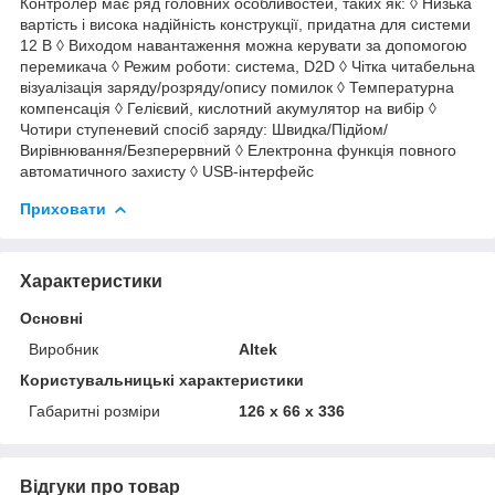
Контролер має ряд головних особливостей, таких як: ◊ Низька
вартість і висока надійність конструкції, придатна для системи
12 В ◊ Виходом навантаження можна керувати за допомогою
перемикача ◊ Режим роботи: система, D2D ◊ Чітка читабельна
візуалізація заряду/розряду/опису помилок ◊ Температурна
компенсація ◊ Гелієвий, кислотний акумулятор на вибір ◊
Чотири ступеневий спосіб заряду: Швидка/Підйом/
Вирівнювання/Безперервний ◊ Електронна функція повного
автоматичного захисту ◊ USB-інтерфейс
Приховати
Характеристики
Основні
Виробник
Altek
Користувальницькі характеристики
Габаритні розміри
126 x 66 x 336
Відгуки про товар