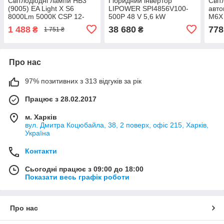
Світлодіодні лампи HB3
Гібридний інвертор
Світ
(9005) EA Light X S6
LIPOWER SPI4856V100-
авто
8000Lm 5000К CSP 12-
500P 48 V 5,6 kW
M6X
24V 2 шт
24V 
1 488
38 680
778
₴
₴
1 751 ₴
Про нас
97% позитивних з 313 відгуків за рік
Працює з 28.02.2017
м. Харків
вул. Дмитра Коцюбайла, 38, 2 поверх, офіс 215, Харків,
Україна
Контакти
Сьогодні працює з 09:00 до 18:00
Показати весь графік роботи
Про нас