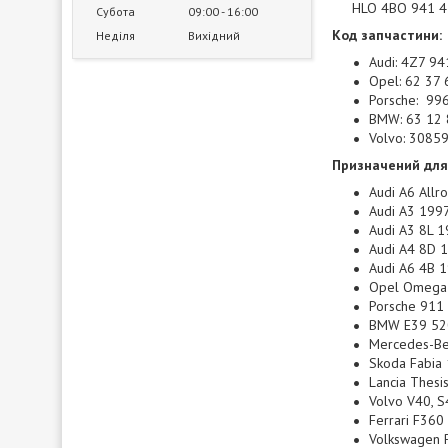
HLO 4BO 941 4
Субота
09:00
16:00
Код запчастини:
Неділя
Вихідний
Audi: 4Z7 94
Opel: 62 37 
Porsche: 99
BMW: 63 12 
Volvo: 3085
Призначений для 
Audi A6 Allr
Audi A3 199
Audi A3 8L 
Audi A4 8D 
Audi A6 4B 
Opel Omega
Porsche 911
BMW E39 520,
Mercedes-Be
Skoda Fabia
Lancia Thesi
Volvo V40, 
Ferrari F36
Volkswagen 