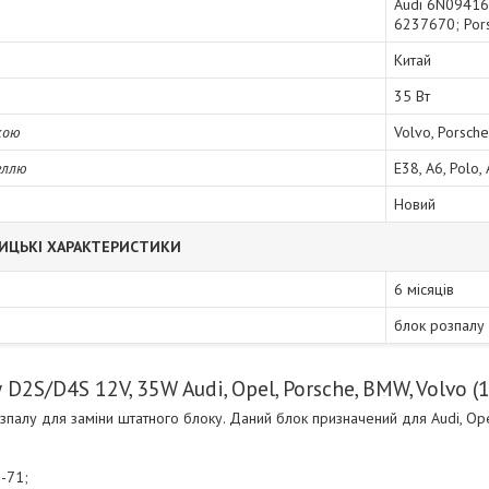
Audi 6N09416
6237670; Por
Китай
35 Вт
кою
Volvo, Porsche
еллю
E38, A6, Polo, 
Новий
ИЦЬКІ ХАРАКТЕРИСТИКИ
6 місяців
блок розпалу
D2S/D4S 12V, 35W Audi, Opel, Porsche, BMW, Volvo (
зпалу для заміни штатного блоку. Даний блок призначений для Audi, Ope
-71;