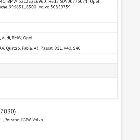
41; BMW 63128386960; Hella 5DV00776071; Opel
sche 99663118300; Volvo 30859759
, Audi, BMW, Opel
A4, Quattro, Fabia, A3, Passat, 911, V40, S40
17030)
l, Porsche, BMW, Volvo