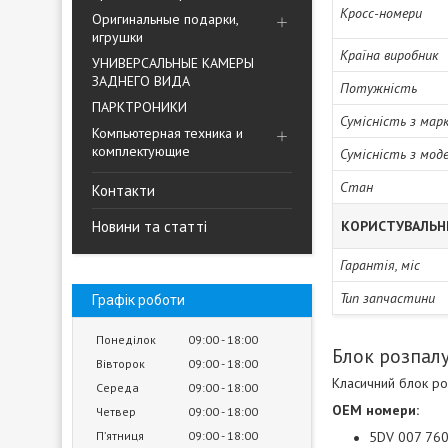
Кросс-номери
Оригинальные подарки,
игрушки
Країна виробник
УНИВЕРСАЛЬНЫЕ КАМЕРЫ
ЗАДНЕГО ВИДА
Потужність
ПАРКТРОНИКИ
Сумісність з мар
Компьютерная техника и
комплектующие
Сумісність з мод
Стан
Контакти
Новини та статті
КОРИСТУВАЛЬН
Гарантія, міс
Тип запчастини
Графік роботи
Понеділок
09:00
18:00
Блок розпалу 
Вівторок
09:00
18:00
Класичний блок ро
Середа
09:00
18:00
OEM номери:
Четвер
09:00
18:00
Пʼятниця
09:00
18:00
5DV 007 760