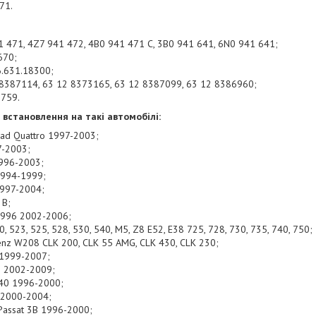
71.
1 471, 4Z7 941 472, 4B0 941 471 C, 3B0 941 641, 6N0 941 641;
670;
6.631.18300;
8387114, 63 12 8373165, 63 12 8387099, 63 12 8386960;
9759.
встановлення на такі автомобілі:
oad Quattro 1997-2003;
7-2003;
1996-2003;
1994-1999;
1997-2004;
 B;
 996 2002-2006;
 523, 525, 528, 530, 540, M5, Z8 E52, E38 725, 728, 730, 735, 740, 750;
nz W208 CLK 200, CLK 55 AMG, CLK 430, CLK 230;
 1999-2007;
s 2002-2009;
S40 1996-2000;
0 2000-2004;
Passat 3B 1996-2000;