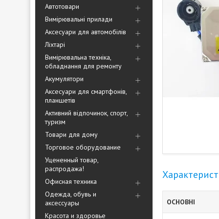
Автотовари
Вимірювальні прилади
Аксесуари для автомобілів
Ліхтарі
Вимірювальна техніка,
обладнання для ремонту
Акумулятори
Аксесуари для смартфонів,
планшетів
Активний відпочинок, спорт,
туризм
Товари для дому
Торговое оборудование
Уцененный товар,
распродажа!
Характерис
Офисная техника
Одежда, обувь и
ОСНОВНІ
аксессуары
Красота и здоровье