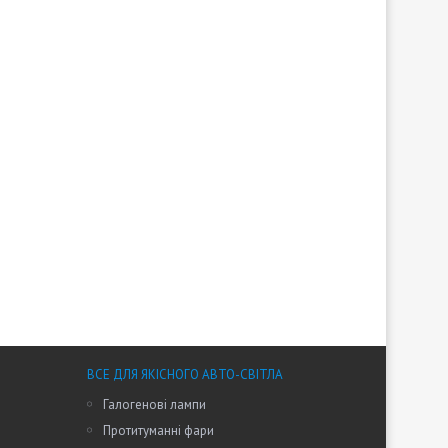
ВСЕ ДЛЯ ЯКІСНОГО АВТО-СВІТЛА
Галогенові лампи
Протитуманні фари