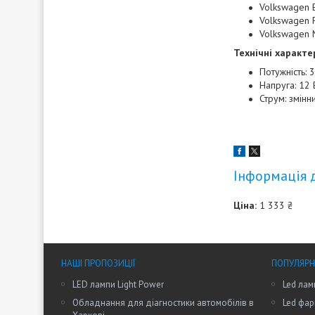
Volkswagen 
Volkswagen 
Volkswagen M
Технічні характе
Потужність: 
Напруга: 12 
Струм: змінн
Інформація 
Ціна:
1 333 ₴
НАШІ ПРОПОЗИЦІЇ
ПОПУЛЯРН
LED лампи Light Power
Led лам
Обладнання для діагностики автомобілів в
Led фар