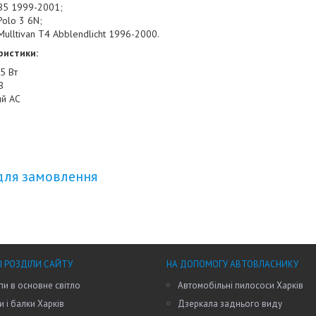
B5 1999-2001;
Polo 3 6N;
ulltivan T4 Abblendlicht 1996-2000.
ристики:
35 Вт
В
ий АС
для замовлення
І РОЗДІЛИ САЙТУ
НА ДОПОМОГУ АВТОВЛАСНИКУ
пи в основне світло
Автомобільні пилососи Харків
и і балки Харків
Дзеркала заднього виду